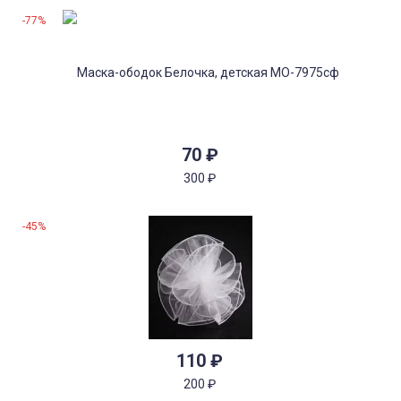
-77%
70
₽
300
₽
-45%
110
₽
200
₽