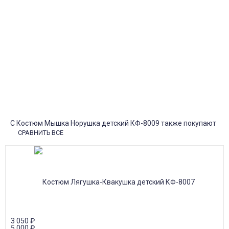
Пункты выдачи
Быстрая, недорогая доставка в пункты выдачи СДЭК и
Яндекс Маркет по России с наложенным платежом.
Система скидок
При заказе
от 15000р скидка 5% на товары
от 20000р скидка 7% на товары
от 30000р скидка 10% на товары
Поставки под заказ.
Закажите любые модели и размеры оптом или в розницу!
Оплата при получении или онлайн платеж
Оплатите заказ наличными, банковской картой или онлайн
платежом (Сбербанк онлайн), по счету для юр.лиц.
Почта России
Доставка в почтовые отделения Почты России с оплатой при
получении!
С Костюм Мышка Норушка детский КФ-8009 также покупают
СРАВНИТЬ ВСЕ
3 050
₽
5 000
₽