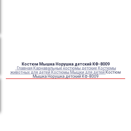
Оплата:
QR код/терминал/онлайн платеж,
безналичная оплата, постоплата, наложенный
платеж (оплата при получении).
Доставка:
самовывоз, курьер, ПВЗ СДЭК, ПВЗ
Яндекс Маркет, Деловые линии, Почта России.
Костюм Мышка Норушка детский КФ-8009
Главная
Карнавальные костюмы детские
Костюмы
животных для детей
Костюмы Мышки для детей
Костюм
Мышка Норушка детский КФ-8009
Купить Костюм Мышка Норушка детский КФ-8009
Артикул:
42659
Склад:
Под заказ с оптового склада
3 400
₽
2 800
₽
ЗАКАЗАТЬ
Информация о доставке
Эль-Монте