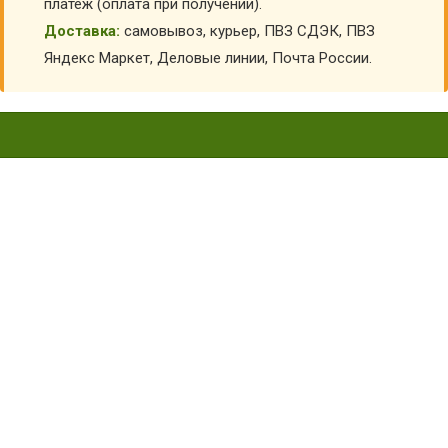
платеж (оплата при получении).
Доставка:
самовывоз, курьер, ПВЗ СДЭК, ПВЗ
Яндекс Маркет, Деловые линии, Почта России.
КОСТЮМ МОРЯК С
БЕСКОЗЫРКОЙ ДЕТСКИЙ КВ-
М-0232
Главная
Детские костюмы по профессиям
Костюмы моряка детские
Костюм Моряк с бескозыркой детский КВ-М-0232
КУПИТЬ КОСТЮМ МОРЯК С БЕСКОЗЫРКОЙ
ДЕТСКИЙ КВ-М-0232
АРТИКУЛ:
37666
Выберите Размер:
30/116-122
32/122-128
34/128-136