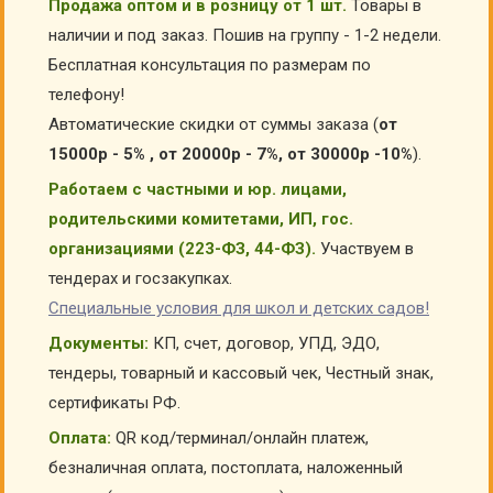
Продажа оптом и в розницу от 1 шт.
Товары в
наличии и под заказ. Пошив на группу - 1-2 недели.
Бесплатная консультация по размерам по
телефону!
Автоматические скидки от суммы заказа (
от
15000р - 5% , от 20000р - 7%, от 30000р -10%
).
Работаем с частными и юр. лицами,
родительскими комитетами, ИП, гос.
организациями (223-ФЗ, 44-ФЗ).
Участвуем в
тендерах и госзакупках.
Специальные условия для школ и детских садов!
Документы:
КП, счет, договор, УПД, ЭДО,
тендеры, товарный и кассовый чек, Честный знак,
сертификаты РФ.
Оплата:
QR код/терминал/онлайн платеж,
безналичная оплата, постоплата, наложенный