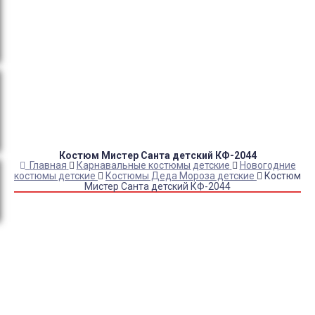
Оплата:
QR код/терминал/онлайн платеж,
безналичная оплата, постоплата, наложенный
платеж (оплата при получении).
Доставка:
самовывоз, курьер, ПВЗ СДЭК, ПВЗ
Яндекс Маркет, Деловые линии, Почта России.
Костюм Мистер Санта детский КФ-2044
Главная
Карнавальные костюмы детские
Новогодние
костюмы детские
Костюмы Деда Мороза детские
Костюм
Мистер Санта детский КФ-2044
Купить Костюм Мистер Санта детский КФ-2044
Артикул:
7194
Выберите Размер:
92-122
Склад:
Под заказ с оптового склада
Товар с выбранным набором характеристик недоступен
для покупки
2 300
₽
1 850
₽