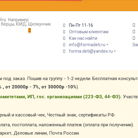
йту. Например:
т, берцы, ЮИД, Щелкунчик
Пн-Пт 11-16
Оптовым клиентам
Как нас найти
info@formadeti.ru
За
forma.deti@yandex.ru
и под заказ. Пошив на группу - 1-2 недели. Бесплатная консуль
% , от 20000р - 7%, от 30000р -10%
).
омитетами, ИП, гос. организациями (223-ФЗ, 44-ФЗ).
Участв
арный и кассовый чек, Честный знак, сертификаты РФ.
лата, постоплата, наложенный платеж (оплата при получении).
ркет, Деловые линии, Почта России.