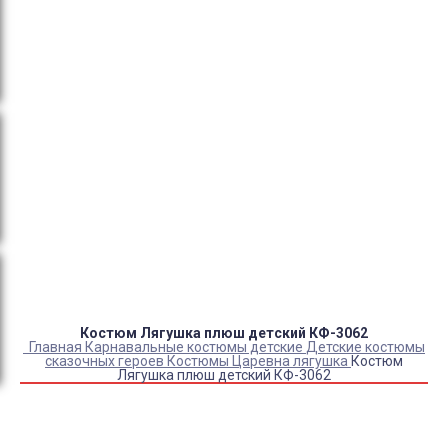
тендеры, товарный и кассовый чек, Честный знак,
сертификаты РФ.
Оплата:
QR код/терминал/онлайн платеж,
безналичная оплата, постоплата, наложенный
платеж (оплата при получении).
Доставка:
самовывоз, курьер, ПВЗ СДЭК, ПВЗ
Яндекс Маркет, Деловые линии, Почта России.
Каталог товаров
Детский камуфляж
Детская форма
Детские костюмы по профессиям
Карнавальные костюмы детские
Детская обувь
Спасательные жилеты
Костюм Лягушка плюш детский КФ-3062
Главная
Карнавальные костюмы детские
Детские костюмы
сказочных героев
Костюмы Царевна лягушка
Костюм
Лягушка плюш детский КФ-3062
Купить Костюм Лягушка плюш детский КФ-3062
Артикул:
7182
Склад:
Под заказ с оптового склада
2 700
₽
2 190
₽