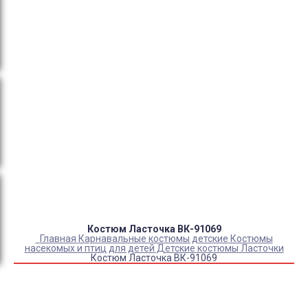
тендеры, товарный и кассовый чек, Честный знак,
сертификаты РФ.
Оплата:
QR код/терминал/онлайн платеж,
безналичная оплата, постоплата, наложенный
платеж (оплата при получении).
Доставка:
самовывоз, курьер, ПВЗ СДЭК, ПВЗ
Яндекс Маркет, Деловые линии, Почта России.
Каталог товаров
Детский камуфляж
Детская форма
Детские костюмы по профессиям
Карнавальные костюмы детские
Детская обувь
Спасательные жилеты
Костюм Ласточка ВК-91069
Главная
Карнавальные костюмы детские
Костюмы
насекомых и птиц для детей
Детские костюмы Ласточки
Костюм Ласточка ВК-91069
Купить Костюм Ласточка ВК-91069
Артикул:
6866
Склад:
В наличии
5 700
₽
4 750
₽