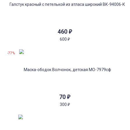
460
₽
600
₽
-77%
70
₽
300
₽