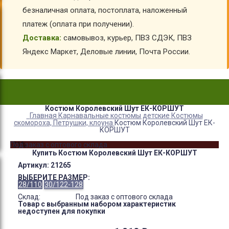
безналичная оплата, постоплата, наложенный
платеж (оплата при получении).
Доставка:
самовывоз, курьер, ПВЗ СДЭК, ПВЗ
Яндекс Маркет, Деловые линии, Почта России.
Костюм Королевский Шут ЕК-КОРШУТ
Главная
Карнавальные костюмы детские
Костюмы
скомороха, Петрушки, клоуна
Костюм Королевский Шут ЕК-
КОРШУТ
-21%
Под заказ с оптового склада
Купить Костюм Королевский Шут ЕК-КОРШУТ
Артикул:
21265
ВЫБЕРИТЕ РАЗМЕР:
28/110
30/122-128
Склад:
Под заказ с оптового склада
Товар с выбранным набором характеристик
недоступен для покупки