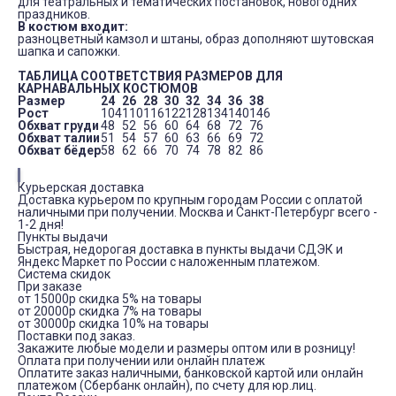
для театральных и тематических постановок, новогодних
праздников.
В костюм входит:
разноцветный камзол и штаны, образ дополняют шутовская
шапка и сапожки.
ТАБЛИЦА СООТВЕТСТВИЯ РАЗМЕРОВ ДЛЯ
КАРНАВАЛЬНЫХ КОСТЮМОВ
Размер
24
26
28
30
32
34
36
38
Рост
104
110
116
122
128
134
140
146
Обхват груди
48
52
56
60
64
68
72
76
Обхват талии
51
54
57
60
63
66
69
72
Обхват бёдер
58
62
66
70
74
78
82
86
Курьерская доставка
Доставка курьером по крупным городам России с оплатой
наличными при получении. Москва и Санкт-Петербург всего -
1-2 дня!
Пункты выдачи
Быстрая, недорогая доставка в пункты выдачи СДЭК и
Яндекс Маркет по России с наложенным платежом.
Система скидок
При заказе
от 15000р скидка 5% на товары
от 20000р скидка 7% на товары
от 30000р скидка 10% на товары
Поставки под заказ.
Закажите любые модели и размеры оптом или в розницу!
Оплата при получении или онлайн платеж
Оплатите заказ наличными, банковской картой или онлайн
платежом (Сбербанк онлайн), по счету для юр.лиц.