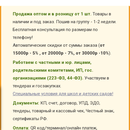
Продажа оптом и в розницу от 1 шт.
Товары в
наличии и под заказ. Пошив на группу - 1-2 недели.
Бесплатная консультация по размерам по
телефону!
Автоматические скидки от суммы заказа (
от
15000р - 5% , от 20000р - 7%, от 30000р -10%
).
Работаем с частными и юр. лицами,
родительскими комитетами, ИП, гос.
организациями (223-ФЗ, 44-ФЗ).
Участвуем в
тендерах и госзакупках.
Специальные условия для школ и детских садов!
Документы:
КП, счет, договор, УПД, ЭДО,
тендеры, товарный и кассовый чек, Честный знак,
сертификаты РФ.
Оплата:
QR код/терминал/онлайн платеж,