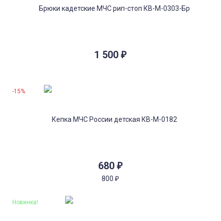
1 500
₽
-15%
680
₽
800
₽
Новинка!