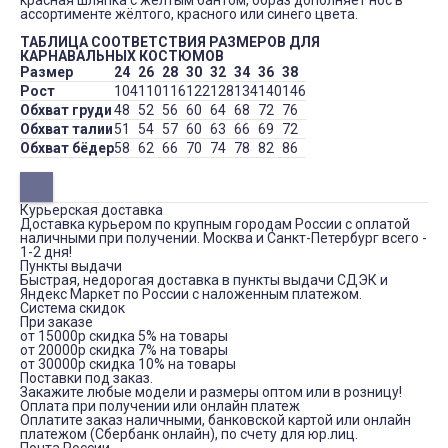
красная шляпка с желтым бантом, образ дополняет нос в
ассортименте жёлтого, красного или синего цвета.
ТАБЛИЦА СООТВЕТСТВИЯ РАЗМЕРОВ ДЛЯ
КАРНАВАЛЬНЫХ КОСТЮМОВ
Размер
24
26
28
30
32
34
36
38
Рост
104
110
116
122
128
134
140
146
Обхват груди
48
52
56
60
64
68
72
76
Обхват талии
51
54
57
60
63
66
69
72
Обхват бёдер
58
62
66
70
74
78
82
86
Курьерская доставка
Доставка курьером по крупным городам России с оплатой
наличными при получении. Москва и Санкт-Петербург всего -
1-2 дня!
Пункты выдачи
Быстрая, недорогая доставка в пункты выдачи СДЭК и
Яндекс Маркет по России с наложенным платежом.
Система скидок
При заказе
от 15000р скидка 5% на товары
от 20000р скидка 7% на товары
от 30000р скидка 10% на товары
Поставки под заказ.
Закажите любые модели и размеры оптом или в розницу!
Оплата при получении или онлайн платеж
Оплатите заказ наличными, банковской картой или онлайн
платежом (Сбербанк онлайн), по счету для юр.лиц.