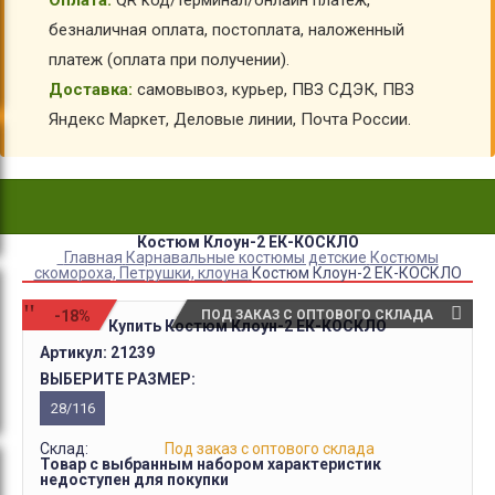
Оплата:
QR код/терминал/онлайн платеж,
безналичная оплата, постоплата, наложенный
платеж (оплата при получении).
Доставка:
самовывоз, курьер, ПВЗ СДЭК, ПВЗ
Яндекс Маркет, Деловые линии, Почта России.
Костюм Клоун-2 ЕК-КОСКЛО
Главная
Карнавальные костюмы детские
Костюмы
скомороха, Петрушки, клоуна
Костюм Клоун-2 ЕК-КОСКЛО
-18%
ПОД ЗАКАЗ С ОПТОВОГО СКЛАДА
Купить Костюм Клоун-2 ЕК-КОСКЛО
Артикул:
21239
ВЫБЕРИТЕ РАЗМЕР:
28/116
Склад:
Под заказ с оптового склада
Товар с выбранным набором характеристик
недоступен для покупки