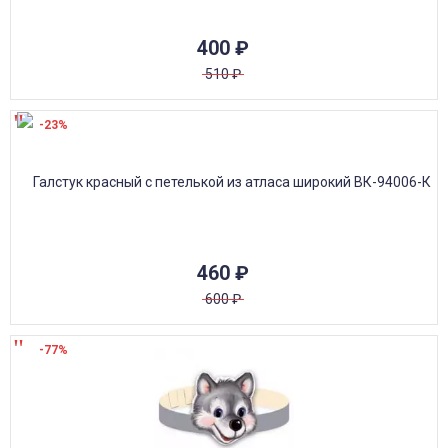
400
₽
510
₽
-23%
460
₽
600
₽
-77%