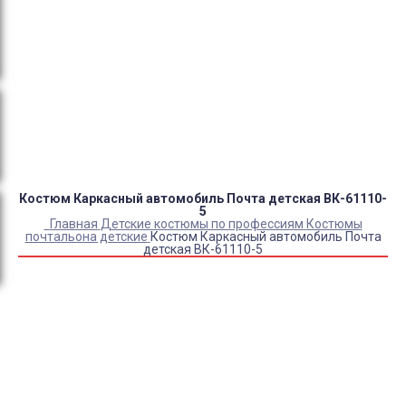
Оплата:
QR код/терминал/онлайн платеж,
безналичная оплата, постоплата, наложенный
платеж (оплата при получении).
Доставка:
самовывоз, курьер, ПВЗ СДЭК, ПВЗ
Яндекс Маркет, Деловые линии, Почта России.
Костюм Каркасный автомобиль Почта детская ВК-61110-
5
Главная
Детские костюмы по профессиям
Костюмы
почтальона детские
Костюм Каркасный автомобиль Почта
детская ВК-61110-5
Купить Костюм Каркасный автомобиль Почта детская
ВК-61110-5
Артикул:
36665
Склад:
Под заказ с оптового склада
5 020
₽
4 180
₽
ЗАКАЗАТЬ