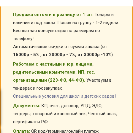
Продажа оптом и в розницу от 1 шт.
Товары в
наличии и под заказ. Пошив на группу - 1-2 недели.
Бесплатная консультация по размерам по
телефону!
Автоматические скидки от суммы заказа (
от
15000р - 5% , от 20000р - 7%, от 30000р -10%
).
Работаем с частными и юр. лицами,
родительскими комитетами, ИП, гос.
организациями (223-ФЗ, 44-ФЗ).
Участвуем в
тендерах и госзакупках.
Специальные условия для школ и детских садов!
Документы:
КП, счет, договор, УПД, ЭДО,
тендеры, товарный и кассовый чек, Честный знак,
сертификаты РФ.
Оплата:
QR код/терминал/онлайн платеж,