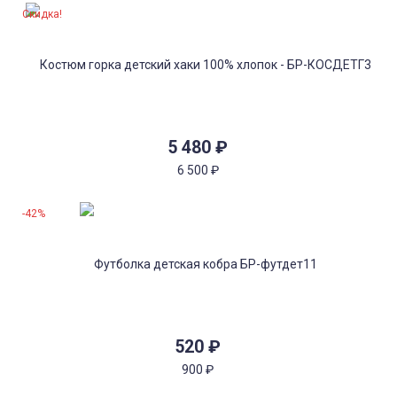
Скидка!
5 480
₽
6 500
₽
-42%
520
₽
900
₽