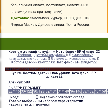
безналичная оплата, постоплата, наложенный
платеж (оплата при получении).
Доставка:
самовывоз, курьер, ПВЗ СДЭК, ПВЗ
Яндекс Маркет, Деловые линии, Почта России.
Костюм детский камуфляж Нато флис - БР-флидет22
Главная
Детский камуфляж
Демисезонные
камуфляжные костюмы
Детские флисовые костюмы
Костюм детский камуфляж Нато флис - БР-флидет22
-13%
Под заказ с оптового склада
Купить Костюм детский камуфляж Нато флис - БР-
флидет22
Артикул:
588
ВЫБЕРИТЕ РАЗМЕР:
28/116
30/122
30/128
32/134
34/140
36/146
38/152
40/158
Склад:
Под заказ с оптового склада
Товар с выбранным набором характеристик
недоступен для покупки