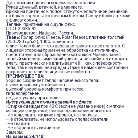
Два нижних прорезных кармана на молнии.
Рукав длинный, втачной, на манжете.
Брюки на притачном поясе, стянутом эластичной резинкой,
по бокам карманы с отрезным бочком. Снизу у брюк затяжки
с фиксаторами.
Теплый, приятный на ощупь флис.
ГОСТ 29335-92.
Производство г.Иваново, Россия.
Ткань:
Полар Флис (Fleece, Polar Fleece), плотный толстый
(250-280 гр/м2), 100% полиэстер.
Флис, Полар Флис – это ворсовое трикотажное полотно. С
лицевой стороны применена обработка «антипилинг»,
препятствующая образованию катышков. Чрезвычайно
теплый материал, имеющий уникальное свойство отводить
влагу, практически не впитывает её – как с поверхности
тела, так и из внешней среды. Даже в намокшем состоянии
сохраняет теплоизоляционные свойства.
ПРЕИМУЩЕСТВА:
хорошо сохраняет тепло человеческого тела;
высокая износоустойчивость;
высокий уровень комфорта при носке;
гипоаллергенен;
не дает усадку при стирке
Инструкция для стирки изделий из флиса:
-Стирка одежды при 40 C (если не указано иное) с мягким
моющим средством, без использовании реагентов.
-Использовать жидкие порошки, не гранулы.
-Не отбеливать, не использовать ополаскиватели.
-Не гладить.
-Не подвергать химчистке.
Замеры:
На размер 34/140: