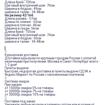
Длина брюк- 100см
Шаговый внутренний шов- 70см
Ширина в бедрах- 49см
ширина в талии - 34-48см
На размер 42/164:
Длина рукава - 57см
Длина по спинке - 65см
ширина в плечах- 46см
Ширина в груди- 56см
Длина брюк- 105см
Шаговый внутренний шов- 74см
Ширина в бедрах- 50см
ширина в талии - 34-48см
Курьерская доставка
Доставка курьером по крупным городам России с оплатой
наличными при получении. Москва и Санкт-Петербург всего -
1-2 дня!
Пункты выдачи
Быстрая, недорогая доставка в пункты выдачи СДЭК и
Яндекс Маркет по России с наложенным платежом.
Система скидок
При заказе
от 15000р скидка 5% на товары
от 20000р скидка 7% на товары
от 30000р скидка 10% на товары
Поставки под заказ.
Закажите любые модели и размеры оптом или в розницу!