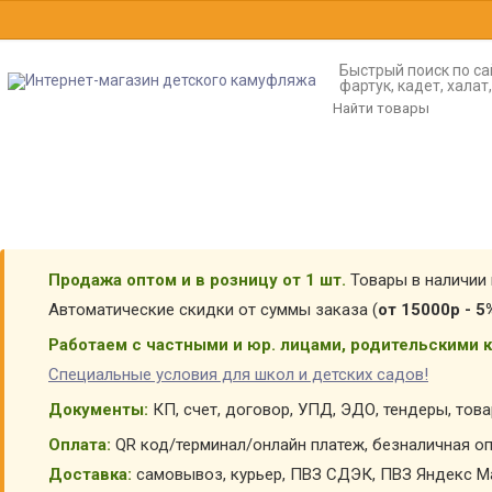
Быстрый поиск по са
фартук, кадет, хала
Продажа оптом и в розницу от 1 шт.
Товары в наличии 
Автоматические скидки от суммы заказа (
от 15000р - 5
Работаем с частными и юр. лицами, родительскими к
Специальные условия для школ и детских садов!
Документы:
КП, счет, договор, УПД, ЭДО, тендеры, тов
Оплата:
QR код/терминал/онлайн платеж, безналичная оп
Доставка:
самовывоз, курьер, ПВЗ СДЭК, ПВЗ Яндекс Ма