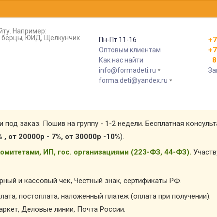
йту. Например:
т, берцы, ЮИД, Щелкунчик
+7
Пн-Пт 11-16
+7
Оптовым клиентам
8 
Как нас найти
info@formadeti.ru
За
forma.deti@yandex.ru
и под заказ. Пошив на группу - 1-2 недели. Бесплатная консуль
% , от 20000р - 7%, от 30000р -10%
).
омитетами, ИП, гос. организациями (223-ФЗ, 44-ФЗ).
Участв
арный и кассовый чек, Честный знак, сертификаты РФ.
лата, постоплата, наложенный платеж (оплата при получении).
ркет, Деловые линии, Почта России.