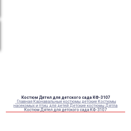
тендеры, товарный и кассовый чек, Честный знак,
сертификаты РФ.
Оплата:
QR код/терминал/онлайн платеж,
безналичная оплата, постоплата, наложенный
платеж (оплата при получении).
Доставка:
самовывоз, курьер, ПВЗ СДЭК, ПВЗ
Яндекс Маркет, Деловые линии, Почта России.
Каталог товаров
Детский камуфляж
Детская форма
Детские костюмы по профессиям
Карнавальные костюмы детские
Детская обувь
Спасательные жилеты
Костюм Дятел для детского сада КФ-3107
Главная
Карнавальные костюмы детские
Костюмы
насекомых и птиц для детей
Детские костюмы Дятла
Костюм Дятел для детского сада КФ-3107
Купить Костюм Дятел для детского сада КФ-3107
Артикул:
10577
Выберите Размер:
УНИВЕРСАЛЬНЫЙ