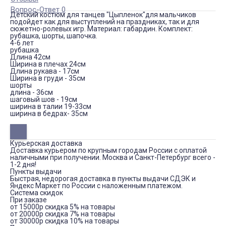
Вопрос-Ответ 0
Детский костюм для танцев "Цыпленок"для мальчиков
подойдет как для выступлений на праздниках, так и для
сюжетно-ролевых игр. Материал: габардин. Комплект:
рубашка, шорты, шапочка.
4-6 лет
рубашка
Длина 42см
Ширина в плечах 24см
Длина рукава - 17см
Ширина в груди - 35см
шорты
длина - 36см
шаговый шов - 19см
ширина в талии 19-33см
ширина в бедрах- 35см
Курьерская доставка
Доставка курьером по крупным городам России с оплатой
наличными при получении. Москва и Санкт-Петербург всего -
1-2 дня!
Пункты выдачи
Быстрая, недорогая доставка в пункты выдачи СДЭК и
Яндекс Маркет по России с наложенным платежом.
Система скидок
При заказе
от 15000р скидка 5% на товары
от 20000р скидка 7% на товары
от 30000р скидка 10% на товары