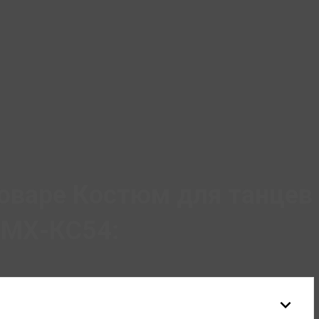
оваре Костюм для танцев
 МХ-КС54: