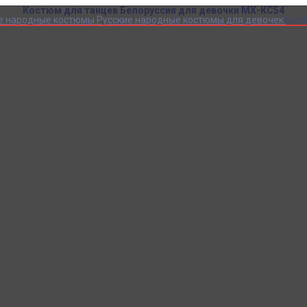
Костюм для танцев Белоруссия для девочки МХ-КС54
е народные костюмы
Русские народные костюмы для девочек
Кост