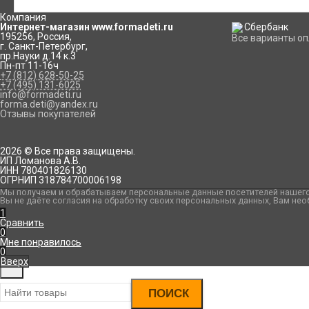
Компания
Интернет-магазин www.formadeti.ru
195256
,
Россия
,
Все варианты о
г. Санкт-Петербург
,
пр.Науки д.14 к.3
Пн-пт 11-16ч
+7 (812) 628-50-25
+7 (495) 131-6025
info@formadeti.ru
forma.deti@yandex.ru
Отзывы покупателей
2026 © Все права защищены.
ИП Ломанова А.В.
ИНН 780401826130
ОГРНИП 318784700006198
Мы получаем и обрабатываем персональные данные посетителей нашего 
Вы не даёте согласия на обработку своих персональных данных, Вам нео
1
Сравнить
0
Мне понравилось
0
Вверх
ПОИСК