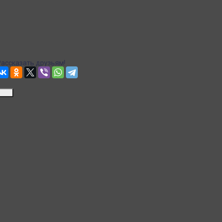
Рассчитываем стоимость доставки...
Точная стоимость доставки в корзине при оформлении заказа.
Почта
Доставка Почтой России
Рассчитываем стоимость доставки...
Точная стоимость доставки в корзине при оформлении заказа.
Рассказать друзьям!