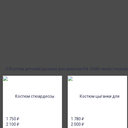
Бандана, блузка, юбка, поясной платок.
Цвета в ассортименте
Курьерская доставка
Пункты выдачи
Доставка курьером по крупным городам
Быстрая, недорогая 
России с оплатой наличными при
выдачи СДЭК и Янде
получении. Москва и Санкт-Петербург
наложенным платеж
всего - 1-2 дня!
Поставки под заказ.
Оплата при получен
Закажите любые модели и размеры оптом
Оплатите заказ нал
или в розницу!
картой или онлайн 
онлайн), по счету дл
С Костюм детский Цыганки для девочки КФ-5048 также покупа
1 750
₽
1 780
₽
2 100
₽
2 000
₽