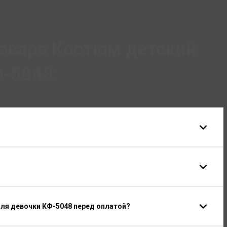
оваре Костюм детский
-5048:
для девочки КФ-5048 перед оплатой?