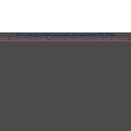
Детский камуфляж
Детская форма
Детские костюмы по профессиям
Карнавальные костюмы детские
Детская обувь
Спасательные жилеты
Костюм детский Цыганки для девочки КФ-5048
ские народные костюмы
Русские народные костюмы для девочек
К