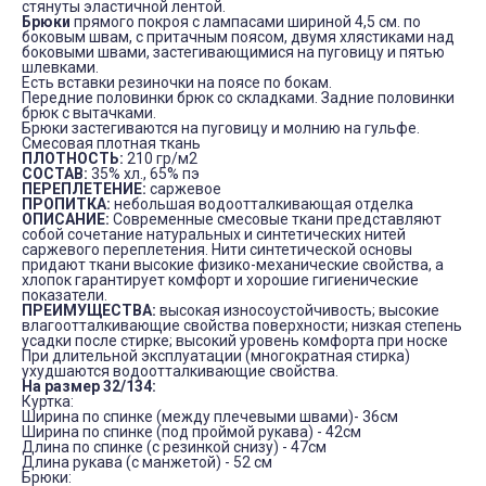
стянуты эластичной лентой.
Брюки
прямого покроя с лампасами шириной 4,5 см. по
боковым швам, с притачным поясом, двумя хлястиками над
боковыми швами, застегивающимися на пуговицу и пятью
шлевками.
Есть вставки резиночки на поясе по бокам.
Передние половинки брюк со складками. Задние половинки
брюк с вытачками.
Брюки застегиваются на пуговицу и молнию на гульфе.
Смесовая плотная ткань
ПЛОТНОСТЬ:
210 гр/м
2
СОСТАВ:
35% хл., 65% пэ
ПЕРЕПЛЕТЕНИЕ:
саржевое
ПРОПИТКА:
небольшая водоотталкивающая отделка
ОПИСАНИЕ:
Современные смесовые ткани представляют
собой сочетание натуральных и синтетических нитей
саржевого переплетения. Нити синтетической основы
придают ткани высокие физико-механические свойства, а
хлопок гарантирует комфорт и хорошие гигиенические
показатели.
ПРЕИМУЩЕСТВА:
высокая износоустойчивость; высокие
влагоотталкивающие свойства поверхности; низкая степень
усадки после стирке; высокий уровень комфорта при носке
При длительной эксплуатации (многократная стирка)
ухудшаются водоотталкивающие свойства.
На размер 32/134:
Куртка:
Ширина по спинке (между плечевыми швами)- 36см
Ширина по спинке (под проймой рукава) - 42см
Длина по спинке (с резинкой снизу) - 47см
Длина рукава (с манжетой) - 52 см
Брюки: