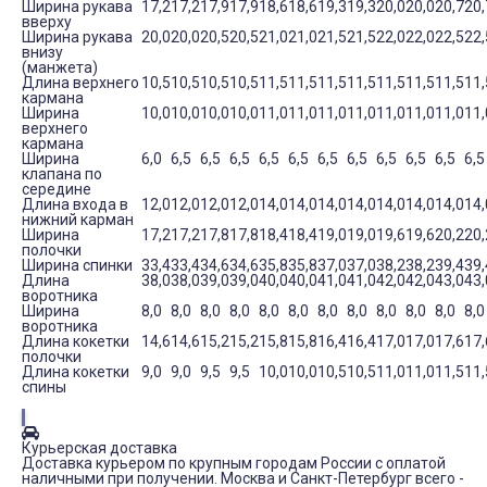
Ширина рукава
17,2
17,2
17,9
17,9
18,6
18,6
19,3
19,3
20,0
20,0
20,7
20,
вверху
Ширина рукава
20,0
20,0
20,5
20,5
21,0
21,0
21,5
21,5
22,0
22,0
22,5
22,
внизу
(манжета)
Длина верхнего
10,5
10,5
10,5
10,5
11,5
11,5
11,5
11,5
11,5
11,5
11,5
11,
кармана
Ширина
10,0
10,0
10,0
10,0
11,0
11,0
11,0
11,0
11,0
11,0
11,0
11,
верхнего
кармана
Ширина
6,0
6,5
6,5
6,5
6,5
6,5
6,5
6,5
6,5
6,5
6,5
6,5
клапана по
середине
Длина входа в
12,0
12,0
12,0
12,0
14,0
14,0
14,0
14,0
14,0
14,0
14,0
14,
нижний карман
Ширина
17,2
17,2
17,8
17,8
18,4
18,4
19,0
19,0
19,6
19,6
20,2
20,
полочки
Ширина спинки
33,4
33,4
34,6
34,6
35,8
35,8
37,0
37,0
38,2
38,2
39,4
39,
Длина
38,0
38,0
39,0
39,0
40,0
40,0
41,0
41,0
42,0
42,0
43,0
43,
воротника
Ширина
8,0
8,0
8,0
8,0
8,0
8,0
8,0
8,0
8,0
8,0
8,0
8,0
воротника
Длина кокетки
14,6
14,6
15,2
15,2
15,8
15,8
16,4
16,4
17,0
17,0
17,6
17,
полочки
Длина кокетки
9,0
9,0
9,5
9,5
10,0
10,0
10,5
10,5
11,0
11,0
11,5
11,
спины
Курьерская доставка
Доставка курьером по крупным городам России с оплатой
наличными при получении. Москва и Санкт-Петербург всего -