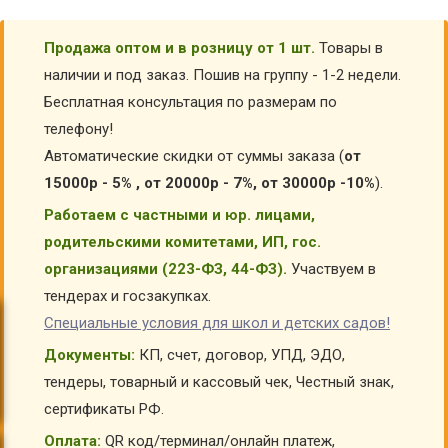
Продажа оптом и в розницу от 1 шт.
Товары в
наличии и под заказ. Пошив на группу - 1-2 недели.
Бесплатная консультация по размерам по
телефону!
Автоматические скидки от суммы заказа (
от
15000р - 5% , от 20000р - 7%, от 30000р -10%
).
Работаем с частными и юр. лицами,
родительскими комитетами, ИП, гос.
организациями (223-ФЗ, 44-ФЗ).
Участвуем в
тендерах и госзакупках.
Специальные условия для школ и детских садов!
Документы:
КП, счет, договор, УПД, ЭДО,
тендеры, товарный и кассовый чек, Честный знак,
сертификаты РФ.
Оплата:
QR код/терминал/онлайн платеж,