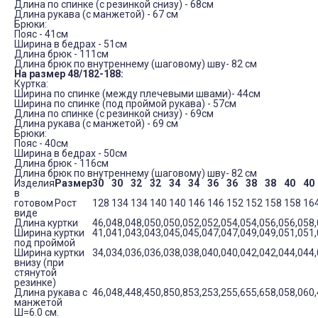
Длина по спинке (с резинкой снизу) - 68см
Длина рукава (с манжетой) - 67 см
Брюки:
Пояс - 41см
Ширина в бедрах - 51см
Длина брюк - 111см
Длина брюк по внутреннему (шаговому) шву- 82 см
На размер 48/182-188:
Куртка:
Ширина по спинке (между плечевыми швами)- 44см
Ширина по спинке (под проймой рукава) - 57см
Длина по спинке (с резинкой снизу) - 69см
Длина рукава (с манжетой) - 69 см
Брюки:
Пояс - 40см
Ширина в бедрах - 50см
Длина брюк - 116см
Длина брюк по внутреннему (шаговому) шву- 82 см
Изделия
Размер
30
30
32
32
34
34
36
36
38
38
40
40
в
готовом
Рост
128
134
134
140
140
146
146
152
152
158
158
16
виде
Длина куртки
46,0
48,0
48,0
50,0
50,0
52,0
52,0
54,0
54,0
56,0
56,0
58,
Ширина куртки
41,0
41,0
43,0
43,0
45,0
45,0
47,0
47,0
49,0
49,0
51,0
51,
под проймой
Ширина куртки
34,0
34,0
36,0
36,0
38,0
38,0
40,0
40,0
42,0
42,0
44,0
44,
внизу (при
стянутой
резинке)
Длина рукава с
46,0
48,4
48,4
50,8
50,8
53,2
53,2
55,6
55,6
58,0
58,0
60,
манжетой
Ш=6.0 см.