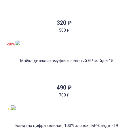
320
₽
500
₽
-30%
490
₽
700
₽
Хит!