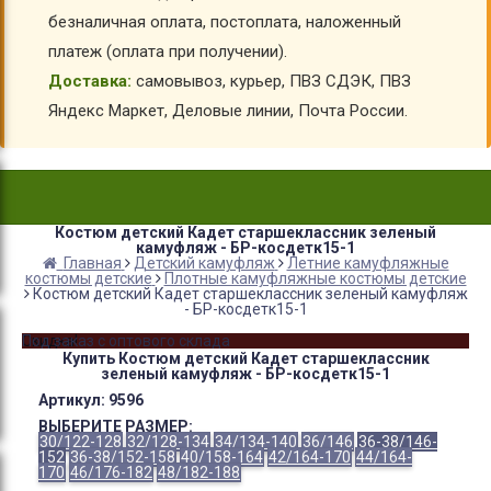
безналичная оплата, постоплата, наложенный
платеж (оплата при получении).
Доставка:
самовывоз, курьер, ПВЗ СДЭК, ПВЗ
Яндекс Маркет, Деловые линии, Почта России.
Костюм детский Кадет старшеклассник зеленый
камуфляж - БР-косдетк15-1
Главная
Детский камуфляж
Летние камуфляжные
костюмы детские
Плотные камуфляжные костюмы детские
Костюм детский Кадет старшеклассник зеленый камуфляж
- БР-косдетк15-1
Скидка!
Под заказ с оптового склада
Купить Костюм детский Кадет старшеклассник
зеленый камуфляж - БР-косдетк15-1
Артикул:
9596
ВЫБЕРИТЕ РАЗМЕР:
30/122-128
32/128-134
34/134-140
36/146
36-38/146-
152
36-38/152-158
40/158-164
42/164-170
44/164-
170
46/176-182
48/182-188