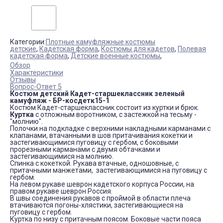
Категории:
Плотные камуфляжные костюмы
детские
,
Кадетская форма
,
Костюмы для кадетов
,
Полевая
кадетская форма
,
Детские военные костюмы
,
Обзор
Характеристики
Отзывы
Вопрос-Ответ 5
Костюм детский Кадет-старшеклассник зеленый
камуфляж - БР-косдетк15-1
Костюм Кадет-старшеклассник состоит из куртки и брюк.
Куртка
с отложным воротником, с застежкой на тесьму -
"молнию".
Полочки на подкладке с верхними накладными карманами с
клапанами, втачанными в шов притачивания кокетки и
застегивающимися пуговицу с гербом, с боковыми
прорезными карманами с двумя обтачками и
застегивающимися на молнию.
Спинка с кокеткой. Рукава втачные, одношовные, с
притачными манжетами, застегивающимися на пуговицу с
гербом.
На левом рукаве шеврон кадетского корпуса России, на
правом рукаве шеврон Россия.
В швы соединения рукавов с проймой в области плеча
втачиваются погоны-хлястики, застегивающиеся на
пуговицу с гербом.
Куртка по низу с притачным поясом. Боковые части пояса