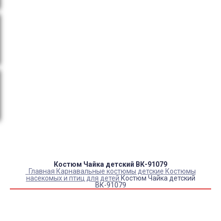
тендеры, товарный и кассовый чек, Честный знак,
сертификаты РФ.
Оплата:
QR код/терминал/онлайн платеж,
безналичная оплата, постоплата, наложенный
платеж (оплата при получении).
Доставка:
самовывоз, курьер, ПВЗ СДЭК, ПВЗ
Яндекс Маркет, Деловые линии, Почта России.
Каталог товаров
Детский камуфляж
Детская форма
Детские костюмы по профессиям
Карнавальные костюмы детские
Детская обувь
Спасательные жилеты
Костюм Чайка детский ВК-91079
Главная
Карнавальные костюмы детские
Костюмы
насекомых и птиц для детей
Костюм Чайка детский
ВК-91079
Купить Костюм Чайка детский ВК-91079
Артикул:
6872
Склад:
В наличии
4 220
₽
3 510
₽