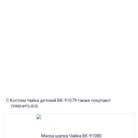
Курьерская доставка
Доставка курьером по крупным городам России с оплатой
наличными при получении. Москва и Санкт-Петербург всего -
1-2 дня!
Пункты выдачи
Быстрая, недорогая доставка в пункты выдачи СДЭК и
Яндекс Маркет по России с наложенным платежом.
Система скидок
При заказе
от 15000р скидка 5% на товары
от 20000р скидка 7% на товары
от 30000р скидка 10% на товары
Поставки под заказ.
Закажите любые модели и размеры оптом или в розницу!
Оплата при получении или онлайн платеж
Оплатите заказ наличными, банковской картой или онлайн
платежом (Сбербанк онлайн), по счету для юр.лиц.
Почта России
Доставка в почтовые отделения Почты России с оплатой при
получении!
С Костюм Чайка детский ВК-91079 также покупают
СРАВНИТЬ ВСЕ