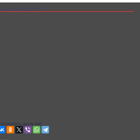
ь детский КВ-Д-0204
Купить Костюм Букварь детский КВ-Д-0204
Артикул:
10839
Склад:
Под заказ с оптового склада
2 000
₽
1 450
₽
ЗАКАЗАТЬ
Информация о доставке
Эль-Монте
Самовывоз
СДЭК доставка в пункты выдачи
Рассчитываем стоимость доставки...
Доставка в пункты выдачи Яндекс Маркет
Рассчитываем стоимость доставки...
Точная стоимость доставки в корзине при оформлении заказа.
Почта
Доставка Почтой России
Рассчитываем стоимость доставки...
Точная стоимость доставки в корзине при оформлении заказа.
Рассказать друзьям!