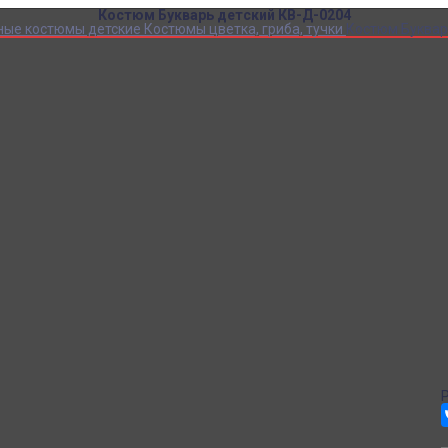
Костюм Букварь детский КВ-Д-0204
ные костюмы детские
Костюмы цветка, гриба, тучки
Костюм Буквар