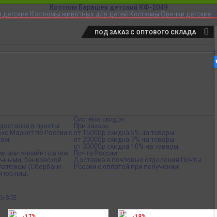
Костюм Барашек детский КФ-2049
 детские
Костюмы животных для детей
Костюмы Овечки детские
К
ПОД ЗАКАЗ С ОПТОВОГО СКЛАДА
Система скидок
доставка в пункты
При заказе
кс Маркет по России с
от 15000р скидка 5% на товары
ом.
от 20000р скидка 7% на товары
от 30000р скидка 10% на товары
ии или онлайн платеж
Почта России
ичными, банковской
Доставка в почтовые отделения Почты
платежом (Сбербанк
России с оплатой при получении!
я юр.лиц.
Ь ВСЕ
-17%
-18%