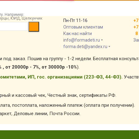
у. Например:
 берцы, ЮИД, Щелкунчик
Пн-Пт 11-16
+7
Оптовым клиентам
+7
Как нас найти
8 
info@formadeti.ru
За
forma.deti@yandex.ru
и под заказ. Пошив на группу - 1-2 недели. Бесплатная консуль
% , от 20000р - 7%, от 30000р -10%
).
омитетами, ИП, гос. организациями (223-ФЗ, 44-ФЗ).
Участв
арный и кассовый чек, Честный знак, сертификаты РФ.
лата, постоплата, наложенный платеж (оплата при получении).
ркет, Деловые линии, Почта России.