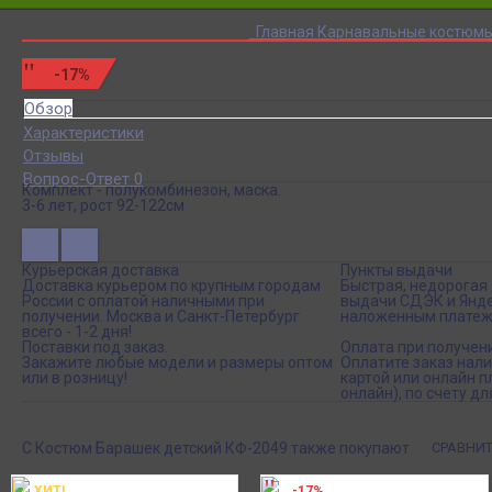
Главная
Карнавальные костюмы
-17%
Обзор
Характеристики
Отзывы
Вопрос-Ответ 0
Комплект - полукомбинезон, маска.
3-6 лет, рост 92-122см
Курьерская доставка
Пункты выдачи
Доставка курьером по крупным городам
Быстрая, недорогая 
России с оплатой наличными при
выдачи СДЭК и Янде
получении. Москва и Санкт-Петербург
наложенным платеж
всего - 1-2 дня!
Поставки под заказ.
Оплата при получен
Закажите любые модели и размеры оптом
Оплатите заказ нал
или в розницу!
картой или онлайн 
онлайн), по счету дл
С Костюм Барашек детский КФ-2049 также покупают
СРАВНИТ
ХИТ!
-17%