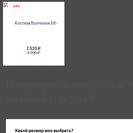
-24%
2 520
₽
3 300
₽
Популярные вопросы о 
детский КФ-2049:
Какой размер мне выбрать?