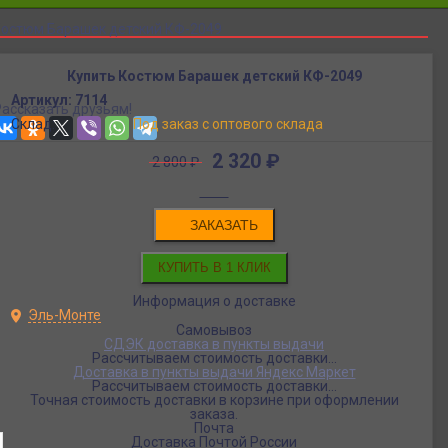
остюм Барашек детский КФ-2049
Купить Костюм Барашек детский КФ-2049
Артикул:
7114
Рассказать друзьям!
Склад:
Под заказ с оптового склада
2 320
₽
2 800
₽
ЗАКАЗАТЬ
Информация о доставке
Эль-Монте
Самовывоз
СДЭК доставка в пункты выдачи
Рассчитываем стоимость доставки...
Доставка в пункты выдачи Яндекс Маркет
Рассчитываем стоимость доставки...
Точная стоимость доставки в корзине при оформлении
заказа.
Почта
Доставка Почтой России