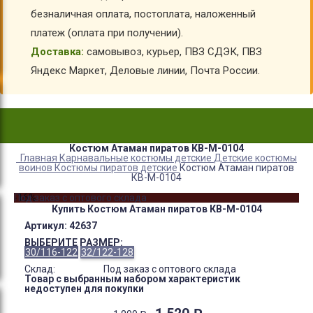
безналичная оплата, постоплата, наложенный
платеж (оплата при получении).
Доставка:
самовывоз, курьер, ПВЗ СДЭК, ПВЗ
Яндекс Маркет, Деловые линии, Почта России.
Костюм Атаман пиратов КВ-M-0104
Главная
Карнавальные костюмы детские
Детские костюмы
воинов
Костюмы пиратов детские
Костюм Атаман пиратов
КВ-M-0104
-16%
Под заказ с оптового склада
Купить Костюм Атаман пиратов КВ-M-0104
Артикул:
42637
ВЫБЕРИТЕ РАЗМЕР:
30/116-122
32/122-128
Склад:
Под заказ с оптового склада
Товар с выбранным набором характеристик
недоступен для покупки