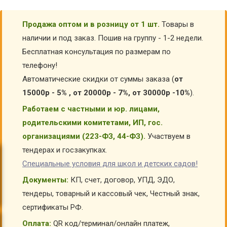
Продажа оптом и в розницу от 1 шт.
Товары в
наличии и под заказ. Пошив на группу - 1-2 недели.
Бесплатная консультация по размерам по
телефону!
Автоматические скидки от суммы заказа (
от
15000р - 5% , от 20000р - 7%, от 30000р -10%
).
Работаем с частными и юр. лицами,
родительскими комитетами, ИП, гос.
организациями (223-ФЗ, 44-ФЗ).
Участвуем в
тендерах и госзакупках.
Специальные условия для школ и детских садов!
Документы:
КП, счет, договор, УПД, ЭДО,
тендеры, товарный и кассовый чек, Честный знак,
сертификаты РФ.
Оплата:
QR код/терминал/онлайн платеж,