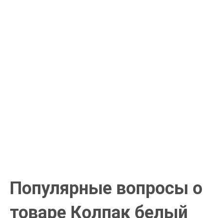
Курьерская доставка
Доставка курьером по крупным городам России с оплатой
наличными при получении. Москва и Санкт-Петербург всего -
1-2 дня!
Пункты выдачи
Быстрая, недорогая доставка в пункты выдачи СДЭК и
Яндекс Маркет по России с наложенным платежом.
Система скидок
При заказе
от 15000р скидка 5% на товары
от 20000р скидка 7% на товары
от 30000р скидка 10% на товары
Поставки под заказ.
Закажите любые модели и размеры оптом или в розницу!
Оплата при получении или онлайн платеж
Оплатите заказ наличными, банковской картой или онлайн
платежом (Сбербанк онлайн), по счету для юр.лиц.
Почта России
Доставка в почтовые отделения Почты России с оплатой при
получении!
Популярные вопросы о
товаре Колпак белый