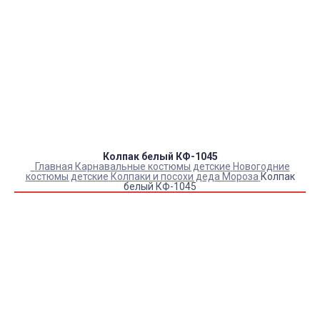
Оплата:
QR код/терминал/онлайн платеж,
безналичная оплата, постоплата, наложенный
платеж (оплата при получении).
Доставка:
самовывоз, курьер, ПВЗ СДЭК, ПВЗ
Яндекс Маркет, Деловые линии, Почта России.
Колпак белый КФ-1045
Главная
Карнавальные костюмы детские
Новогодние
костюмы детские
Колпаки и посохи деда Мороза
Колпак
белый КФ-1045
Купить Колпак белый КФ-1045
Артикул:
10788
Выберите Размер:
УНИВЕРСАЛЬНЫЙ
Склад:
Под заказ с оптового склада
Товар с выбранным набором характеристик недоступен
для покупки
700
₽
570
₽
ЗАКАЗАТЬ