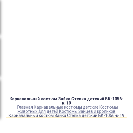
тендеры, товарный и кассовый чек, Честный знак,
сертификаты РФ.
Оплата:
QR код/терминал/онлайн платеж,
безналичная оплата, постоплата, наложенный
платеж (оплата при получении).
Доставка:
самовывоз, курьер, ПВЗ СДЭК, ПВЗ
Яндекс Маркет, Деловые линии, Почта России.
Каталог товаров
Детский камуфляж
Детская форма
Детские костюмы по профессиям
Карнавальные костюмы детские
Детская обувь
Спасательные жилеты
Карнавальный костюм Зайка Степка детский БК-1056-
к-19
Главная
Карнавальные костюмы детские
Костюмы
животных для детей
Костюмы Зайцев и кроликов
Карнавальный костюм Зайка Степка детский БК-1056-к-19
Купить Карнавальный костюм Зайка Степка детский
БК-1056-к-19
Артикул:
18266