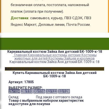
безналичная оплата, постоплата, наложенный
платеж (оплата при получении).
Доставка:
самовывоз, курьер, ПВЗ СДЭК, ПВЗ
Яндекс Маркет, Деловые линии, Почта России.
Карнавальный костюм Зайка Аня детский БК-1009-к-18
Главная
Карнавальные костюмы детские
Костюмы
животных для детей
Костюмы Зайцев и кроликов
Карнавальный костюм Зайка Аня детский БК-1009-к-18
Хит!
Под заказ с оптового склада
Купить Карнавальный костюм Зайка Аня детский
БК-1009-к-18
Артикул:
17805
ВЫБЕРИТЕ РАЗМЕР:
26/104
28/110
30/116
32/122
32/128
Склад:
Под заказ с оптового склада
Товар с выбранным набором характеристик
недоступен для покупки