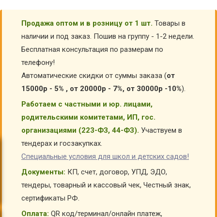
Продажа оптом и в розницу от 1 шт.
Товары в
наличии и под заказ. Пошив на группу - 1-2 недели.
Бесплатная консультация по размерам по
телефону!
Автоматические скидки от суммы заказа (
от
15000р - 5% , от 20000р - 7%, от 30000р -10%
).
Работаем с частными и юр. лицами,
родительскими комитетами, ИП, гос.
организациями (223-ФЗ, 44-ФЗ).
Участвуем в
тендерах и госзакупках.
Специальные условия для школ и детских садов!
Документы:
КП, счет, договор, УПД, ЭДО,
тендеры, товарный и кассовый чек, Честный знак,
сертификаты РФ.
Оплата:
QR код/терминал/онлайн платеж,