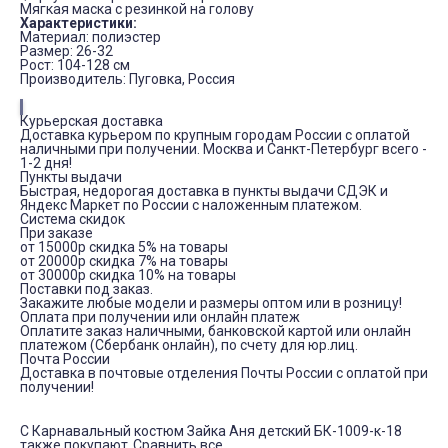
Мягкая маска с резинкой на голову
Характеристики:
Материал: полиэстер
Размер: 26-32
Рост: 104-128 см
Производитель: Пуговка, Россия
Курьерская доставка
Доставка курьером по крупным городам России с оплатой
наличными при получении. Москва и Санкт-Петербург всего -
1-2 дня!
Пункты выдачи
Быстрая, недорогая доставка в пункты выдачи СДЭК и
Яндекс Маркет по России с наложенным платежом.
Система скидок
При заказе
от 15000р скидка 5% на товары
от 20000р скидка 7% на товары
от 30000р скидка 10% на товары
Поставки под заказ.
Закажите любые модели и размеры оптом или в розницу!
Оплата при получении или онлайн платеж
Оплатите заказ наличными, банковской картой или онлайн
платежом (Сбербанк онлайн), по счету для юр.лиц.
Почта России
Доставка в почтовые отделения Почты России с оплатой при
получении!
С Карнавальный костюм Зайка Аня детский БК-1009-к-18
также покупают
Сравнить все