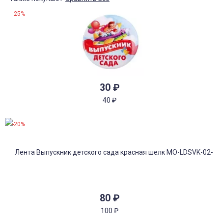
-25%
30
₽
40
₽
-20%
80
₽
100
₽