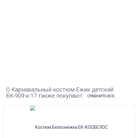
ПОСТАВКИ ПОД ЗАКАЗ.
Закажите любые модели и размеры оптом или в
розницу!
ОПЛАТА ПРИ ПОЛУЧЕНИИ ИЛИ
ОНЛАЙН ПЛАТЕЖ
Оплатите заказ наличными, банковской картой или
онлайн платежом (Сбербанк онлайн), по счету для
юр.лиц.
ПОЧТА РОССИИ
Доставка в почтовые отделения Почты России с
оплатой при получении!
С Карнавальный костюм Ежик детский
БК-909-к-17 также покупают
СРАВНИТЬ ВСЕ