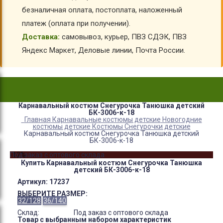
безналичная оплата, постоплата, наложенный
платеж (оплата при получении).
Доставка:
самовывоз, курьер, ПВЗ СДЭК, ПВЗ
Яндекс Маркет, Деловые линии, Почта России.
Карнавальный костюм Снегурочка Танюшка детский
БК-3006-к-18
Главная
Карнавальные костюмы детские
Новогодние
костюмы детские
Костюмы Снегурочки детские
Карнавальный костюм Снегурочка Танюшка детский
БК-3006-к-18
-12%
Под заказ с оптового склада
Купить Карнавальный костюм Снегурочка Танюшка
детский БК-3006-к-18
Артикул:
17237
ВЫБЕРИТЕ РАЗМЕР:
32/128
36/140
Склад:
Под заказ с оптового склада
Товар с выбранным набором характеристик