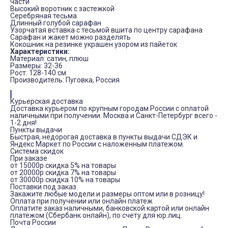
части
Высокий воротник с застежкой
Серебряная тесьма
Длинный голубой сарафан
Узорчатая вставка с тесьмой вшита по центру сарафана
Сарафан и жакет можно разделять
Кокошник на резинке украшен узором из пайеток
Характеристики:
Материал: сатин, плюш
Размеры: 32-36
Рост: 128-140 см
Производитель: Пуговка, Россия
Курьерская доставка
Доставка курьером по крупным городам России с оплатой
наличными при получении. Москва и Санкт-Петербург всего -
1-2 дня!
Пункты выдачи
Быстрая, недорогая доставка в пункты выдачи СДЭК и
Яндекс Маркет по России с наложенным платежом.
Система скидок
При заказе
от 15000р скидка 5% на товары
от 20000р скидка 7% на товары
от 30000р скидка 10% на товары
Поставки под заказ.
Закажите любые модели и размеры оптом или в розницу!
Оплата при получении или онлайн платеж
Оплатите заказ наличными, банковской картой или онлайн
платежом (Сбербанк онлайн), по счету для юр.лиц.
Почта России