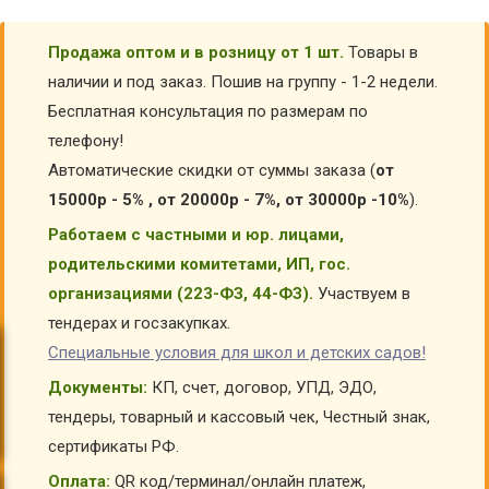
Продажа оптом и в розницу от 1 шт.
Товары в
наличии и под заказ. Пошив на группу - 1-2 недели.
Бесплатная консультация по размерам по
телефону!
Автоматические скидки от суммы заказа (
от
15000р - 5% , от 20000р - 7%, от 30000р -10%
).
Работаем с частными и юр. лицами,
родительскими комитетами, ИП, гос.
организациями (223-ФЗ, 44-ФЗ).
Участвуем в
тендерах и госзакупках.
Специальные условия для школ и детских садов!
Документы:
КП, счет, договор, УПД, ЭДО,
тендеры, товарный и кассовый чек, Честный знак,
сертификаты РФ.
Оплата:
QR код/терминал/онлайн платеж,