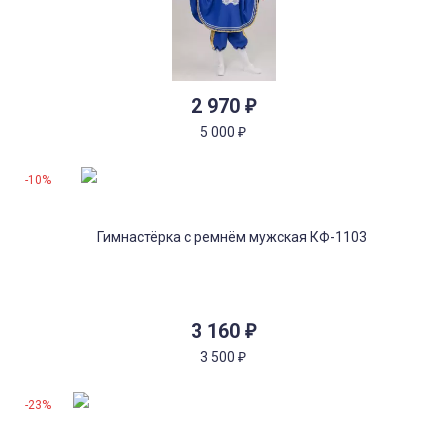
2 970
₽
5 000
₽
-10%
3 160
₽
3 500
₽
-23%