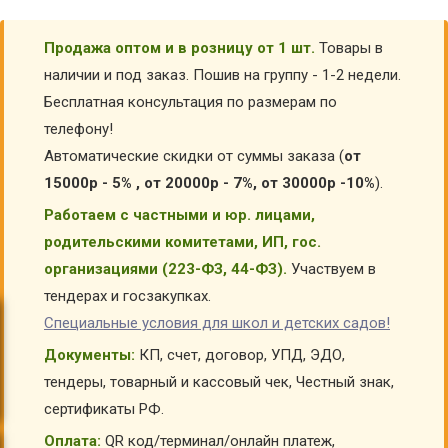
Продажа оптом и в розницу от 1 шт.
Товары в
наличии и под заказ. Пошив на группу - 1-2 недели.
Бесплатная консультация по размерам по
телефону!
Автоматические скидки от суммы заказа (
от
15000р - 5% , от 20000р - 7%, от 30000р -10%
).
Работаем с частными и юр. лицами,
родительскими комитетами, ИП, гос.
организациями (223-ФЗ, 44-ФЗ).
Участвуем в
тендерах и госзакупках.
Специальные условия для школ и детских садов!
Документы:
КП, счет, договор, УПД, ЭДО,
тендеры, товарный и кассовый чек, Честный знак,
сертификаты РФ.
Оплата:
QR код/терминал/онлайн платеж,