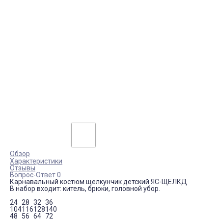
Обзор
Характеристики
Отзывы
Вопрос-Ответ 0
Карнавальный костюм щелкунчик детский ЯС-ЩЕЛКД
В набор входит: китель, брюки, головной убор.
24
28
32
36
104
116
128
140
48
56
64
72