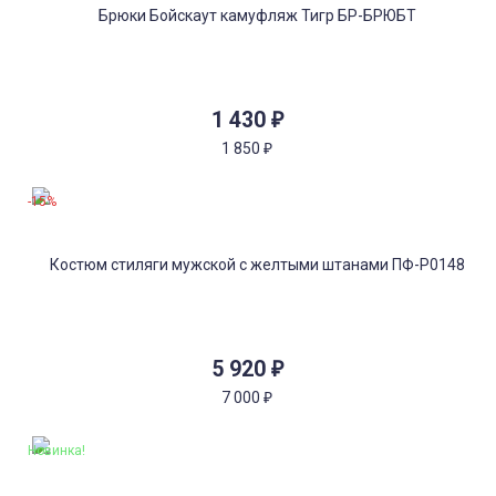
1 430
₽
1 850
₽
-15%
5 920
₽
7 000
₽
Новинка!