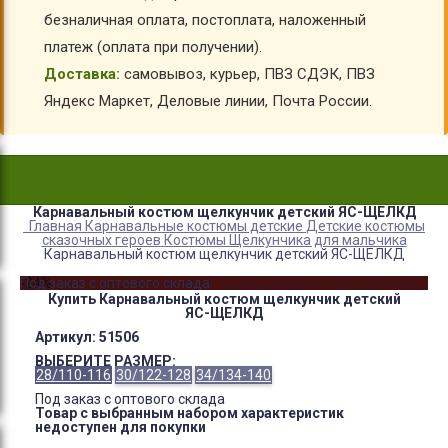
безналичная оплата, постоплата, наложенный
платеж (оплата при получении).
Доставка:
самовывоз, курьер, ПВЗ СДЭК, ПВЗ
Яндекс Маркет, Деловые линии, Почта России.
Карнавальный костюм щелкунчик детский ЯС-ЩЕЛКД
Главная
Карнавальные костюмы детские
Детские костюмы
сказочных героев
Костюмы Щелкунчика для мальчика
Карнавальный костюм щелкунчик детский ЯС-ЩЕЛКД
-24%
Под заказ с оптового склада
Купить Карнавальный костюм щелкунчик детский
ЯС-ЩЕЛКД
Артикул:
51506
ВЫБЕРИТЕ РАЗМЕР:
28/110-116
30/122-128
34/134-140
Под заказ с оптового склада
Товар с выбранным набором характеристик
недоступен для покупки