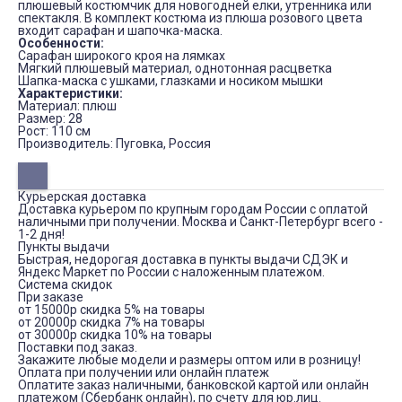
плюшевый костюмчик для новогодней елки, утренника или
спектакля. В комплект костюма из плюша розового цвета
входит сарафан и шапочка-маска.
Особенности:
Сарафан широкого кроя на лямках
Мягкий плюшевый материал, однотонная расцветка
Шапка-маска с ушками, глазками и носиком мышки
Характеристики:
Материал: плюш
Размер: 28
Рост: 110 см
Производитель: Пуговка, Россия
Курьерская доставка
Доставка курьером по крупным городам России с оплатой
наличными при получении. Москва и Санкт-Петербург всего -
1-2 дня!
Пункты выдачи
Быстрая, недорогая доставка в пункты выдачи СДЭК и
Яндекс Маркет по России с наложенным платежом.
Система скидок
При заказе
от 15000р скидка 5% на товары
от 20000р скидка 7% на товары
от 30000р скидка 10% на товары
Поставки под заказ.
Закажите любые модели и размеры оптом или в розницу!
Оплата при получении или онлайн платеж
Оплатите заказ наличными, банковской картой или онлайн
платежом (Сбербанк онлайн), по счету для юр.лиц.