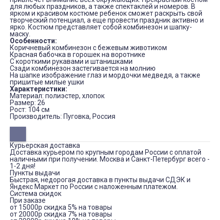
для любых праздников, а также спектаклей и номеров. В
ярком и красивом костюме ребенок сможет раскрыть свой
творческий потенциал, а еще провести праздник активно и
ярко. Костюм представляет собой комбинезон и шапку-
маску.
Особенности:
Коричневый комбинезон с бежевым животиком
Красная бабочка в горошек на воротнике
С короткими рукавами и штанишками
Сзади комбинезон застегивается на молнию
На шапке изображение глаз и мордочки медведя, а также
пришитые милые ушки
Характеристики:
Материал: полиэстер, хлопок
Размер: 26
Рост: 104 см
Производитель: Пуговка, Россия
Курьерская доставка
Доставка курьером по крупным городам России с оплатой
наличными при получении. Москва и Санкт-Петербург всего -
1-2 дня!
Пункты выдачи
Быстрая, недорогая доставка в пункты выдачи СДЭК и
Яндекс Маркет по России с наложенным платежом.
Система скидок
При заказе
от 15000р скидка 5% на товары
от 20000р скидка 7% на товары