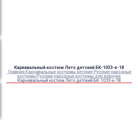
Оплата:
QR код/терминал/онлайн платеж,
безналичная оплата, постоплата, наложенный
платеж (оплата при получении).
Доставка:
самовывоз, курьер, ПВЗ СДЭК, ПВЗ
Яндекс Маркет, Деловые линии, Почта России.
Карнавальный костюм Лето детский БК-1033-к-18
Главная
Карнавальные костюмы детские
Русские народные
костюмы
Русские народные костюмы для девочек
Карнавальный костюм Лето детский БК-1033-к-18
Купить Карнавальный костюм Лето детский БК-1033-
к-18
Артикул:
18032
Выберите Размер:
28/110
30/116
32/122
32/128
34/134
Склад:
Под заказ с оптового склада
Товар с выбранным набором характеристик недоступен
для покупки
2 300
₽
1 890
₽