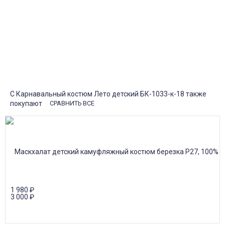
При заказе
от 15000р скидка 5% на товары
от 20000р скидка 7% на товары
от 30000р скидка 10% на товары
Поставки под заказ.
Закажите любые модели и размеры оптом или в розницу!
Оплата при получении или онлайн платеж
Оплатите заказ наличными, банковской картой или онлайн
платежом (Сбербанк онлайн), по счету для юр.лиц.
Почта России
Доставка в почтовые отделения Почты России с оплатой при
получении!
С Карнавальный костюм Лето детский БК-1033-к-18 также
покупают
СРАВНИТЬ ВСЕ
1 980
₽
3 000
₽