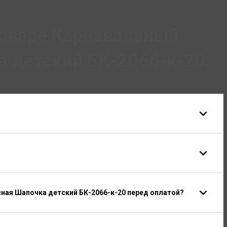
товаре Карнавальный
 детский БК-2066-к-20:
ная Шапочка детский БК-2066-к-20 перед оплатой?