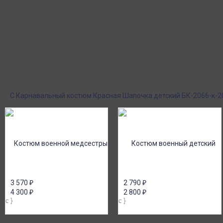
Производитель: Пуговка, Россия
Курьерская доставка
Пункты выдачи
Доставка курьером по крупным городам
Быстрая, недорогая 
России с оплатой наличными при
выдачи СДЭК и Янде
получении. Москва и Санкт-Петербург
наложенным платеж
всего - 1-2 дня!
Поставки под заказ.
Оплата при получен
Закажите любые модели и размеры оптом
Оплатите заказ нал
или в розницу!
картой или онлайн 
онлайн), по счету дл
С Карнавальный костюм Красная Шапочка детский БК-2066-к-2
3 570
₽
2 790
₽
4 300
₽
2 800
₽