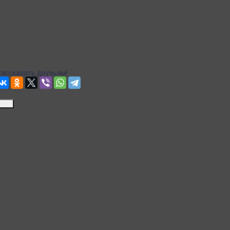
Доставка в пункты выдачи Яндекс Маркет
Рассчитываем стоимость доставки...
Точная стоимость доставки в корзине при оформлении заказа.
Почта
Доставка Почтой России
Рассчитываем стоимость доставки...
Точная стоимость доставки в корзине при оформлении заказа.
Рассказать друзьям!