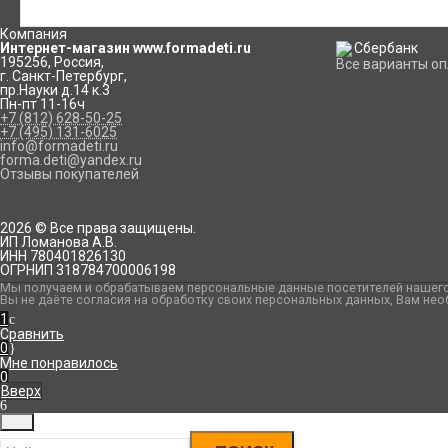
Компания
Интернет-магазин www.formadeti.ru
195256
,
Россия
,
Все варианты о
г. Санкт-Петербург
,
пр.Науки д.14 к.3
Пн-пт 11-16ч
+7 (812) 628-50-25
+7 (495) 131-6025
info@formadeti.ru
forma.deti@yandex.ru
Отзывы покупателей
2026 © Все права защищены.
ИП Ломанова А.В.
ИНН 780401826130
ОГРНИП 318784700006198
Мы получаем и обрабатываем персональные данные посетителей нашего 
Вы не даёте согласия на обработку своих персональных данных, Вам нео
1
Сравнить
0
Мне понравилось
0
Вверх