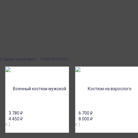
Система скидок
доставка в пункты
При заказе
кс Маркет по России с
от 15000р скидка 5% на товары
ом.
от 20000р скидка 7% на товары
от 30000р скидка 10% на товары
ии или онлайн платеж
Почта России
ичными, банковской
Доставка в почтовые отделения Почты
платежом (Сбербанк
России с оплатой при получении!
я юр.лиц.
0 также покупают
СРАВНИТЬ ВСЕ
3 780
₽
6 700
₽
4 450
₽
8 000
₽