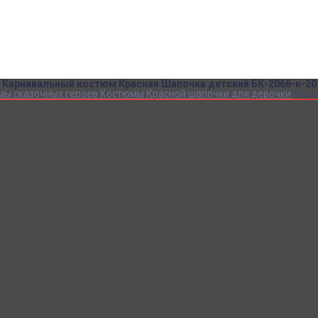
Детский камуфляж
Детская форма
Детские костюмы по профессиям
Карнавальные костюмы детские
Детская обувь
Спасательные жилеты
Карнавальный костюм Красная Шапочка детский БК-2066-к-20
мы сказочных героев
Костюмы Красной шапочки для девочки
Карн