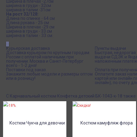
Ширина в плечах -27см
ширина в груди - 32см
ширина в талии -31см
На рост 32/128:
Длина по спинке - 64 см
Длина рукава - 25 см
Ширина в плечах -29 см
ширина в груди - 33 см
ширина в талии - 33 см
Курьерская доставка
Пункты выдачи
Доставка курьером по крупным городам
Быстрая, недорогая 
России с оплатой наличными при
выдачи СДЭК и Янде
получении. Москва и Санкт-Петербург
наложенным платеж
всего - 1-2 дня!
Поставки под заказ.
Оплата при получен
Закажите любые модели и размеры оптом
Оплатите заказ нал
или в розницу!
картой или онлайн 
онлайн), по счету дл
С Карнавальный костюм Конфетка детский БК-1043-к-18 также
-18%
Скидка!