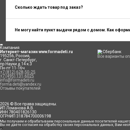
Сколько ждать товар под заказ?
Не могу найти пункт выдачи рядом с домом. Как оформ
Компания
Интернет-магазин www.formadeti.ru
195256
,
Россия
,
Все варианты о
г. Санкт-Петербург
,
пр.Науки д.14 к.3
Пн-пт 11-16ч
+7 (812) 628-50-25
+7 (495) 131-6025
info@formadeti.ru
forma.deti@yandex.ru
Отзывы покупателей
2026 © Все права защищены.
ИП Ломанова А.В.
ИНН 780401826130
ОГРНИП 318784700006198
Мы получаем и обрабатываем персональные данные посетителей нашего 
Вы не даёте согласия на обработку своих персональных данных, Вам нео