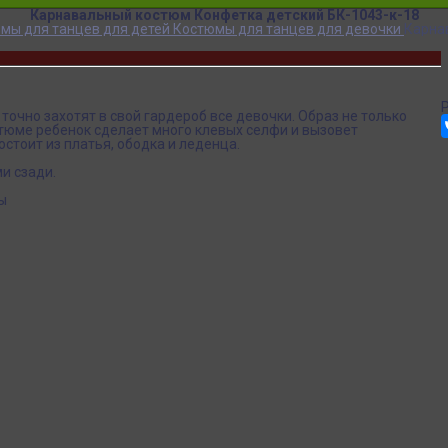
Карнавальный костюм Конфетка детский БК-1043-к-18
мы для танцев для детей
Костюмы для танцев для девочки
Карна
очно захотят в свой гардероб все девочки. Образ не только
стюме ребенок сделает много клевых селфи и вызовет
стоит из платья, ободка и леденца.
и сзади.
ы