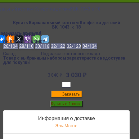
вальный костюм Конфетка детский БК-1043-к-18
Купить Карнавальный костюм Конфетка детский
БК-1043-к-18
Рассказать друзьям!
Артикул:
18103
ВЫБЕРИТЕ РАЗМЕР:
26/104
28/110
30/116
32/122
32/128
34/134
Склад:
Под заказ с оптового склада
Товар с выбранным набором характеристик недоступен
для покупки
3 030
₽
3 840
₽
Заказать
Информация о доставке
Эль-Монте