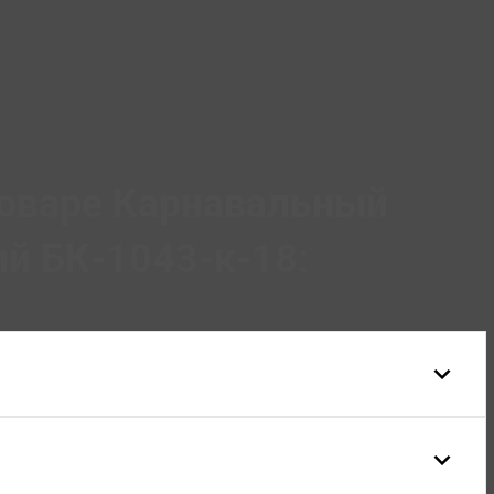
товаре Карнавальный
й БК-1043-к-18: