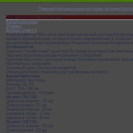
Главная
Карнавальные костюмы детские
Костю
-21%
Под заказ с оптового склада
Обзор
Характеристики
Отзывы
Вопрос-Ответ 0
Кому конфетку? Мне-мне-мне! Карнавальный костюм Конфетка т
яркий и оригинальный, но еще и очень современный. В этом ко
восхищение у всех окружающих. Комплект костюма Конфетка со
Особенности:
Платье с "конфетным" принтом. По талии регулируется завязкам
Пышные короткие рукава на резинке с оборками
Круглый воротник с декором в виде бантика и кружевной тесьм
Низ платья с оборками
Тонкий ободок с большой конфетой
Образ дополняет леденец круглой формы на палке
Характеристики:
Материал: текстиль
Размер: 26-34
Рост: 104-134 см
Производитель: Россия
На рост 26/104:
Длина по спинке - 55 см
Длина рукава -22 см
Ширина в плечах -24см
ширина в груди - 27см
ширина в талии -26см
На рост 30/116:
Длина по спинке - 59 см
Длина рукава -23 см