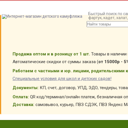
Быстрый поиск по са
фартук, кадет, хала
Продажа оптом и в розницу от 1 шт.
Товары в наличии 
Автоматические скидки от суммы заказа (
от 15000р - 5
Работаем с частными и юр. лицами, родительскими к
Специальные условия для школ и детских садов!
Документы:
КП, счет, договор, УПД, ЭДО, тендеры, тов
Оплата:
QR код/терминал/онлайн платеж, безналичная оп
Доставка:
самовывоз, курьер, ПВЗ СДЭК, ПВЗ Яндекс Ма