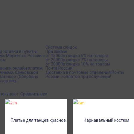
Система скидок
доставка в пункты
При заказе
кс Маркет по России с
от 15000р скидка 5% на товары
ом.
от 20000р скидка 7% на товары
от 30000р скидка 10% на товары
ии или онлайн платеж
Почта России
ичными, банковской
Доставка в почтовые отделения Почты
платежом (Сбербанк
России с оплатой при получении!
я юр.лиц.
 покупают
Сравнить все
-23%
Хит!