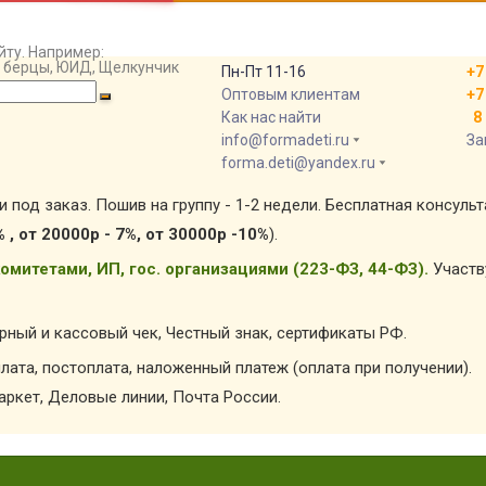
йту. Например:
т, берцы, ЮИД, Щелкунчик
Пн-Пт 11-16
+7
Оптовым клиентам
+7
Как нас найти
8 
info@formadeti.ru
За
forma.deti@yandex.ru
и под заказ. Пошив на группу - 1-2 недели. Бесплатная консуль
% , от 20000р - 7%, от 30000р -10%
).
омитетами, ИП, гос. организациями (223-ФЗ, 44-ФЗ).
Участв
арный и кассовый чек, Честный знак, сертификаты РФ.
лата, постоплата, наложенный платеж (оплата при получении).
ркет, Деловые линии, Почта России.