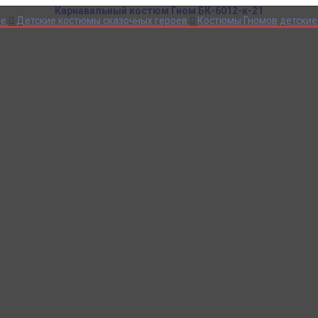
Карнавальный костюм Гном БК-6012-к-21
ие
Детские костюмы сказочных героев
Костюмы Гномов детские