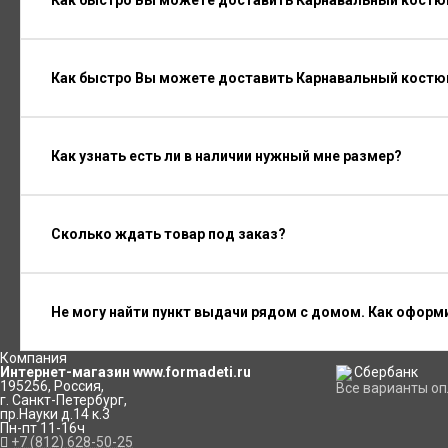
Как быстро Вы можете доставить Карнавальный костюм
Как быстро Вы можете доставить Карнавальный костюм
Как узнать есть ли в наличии нужный мне размер?
Сколько ждать товар под заказ?
Не могу найти пункт выдачи рядом с домом. Как оформ
Компания
Интернет-магазин www.formadeti.ru
195256
,
Россия
,
Все варианты о
г. Санкт-Петербург
,
пр.Науки д.14 к.3
Пн-пт 11-16ч
+7 (812) 628-50-25