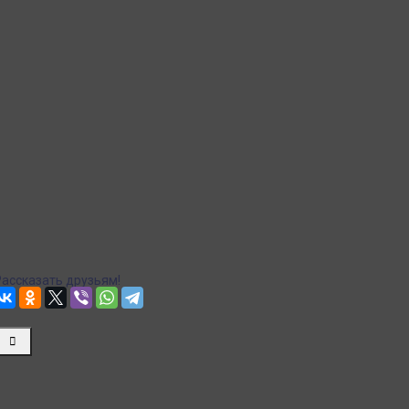
Доставка в пункты выдачи Яндекс Маркет
Рассчитываем стоимость доставки...
Точная стоимость доставки в корзине при оформлении
заказа.
Почта
Доставка Почтой России
Рассчитываем стоимость доставки...
Точная стоимость доставки в корзине при оформлении
заказа.
Рассказать друзьям!