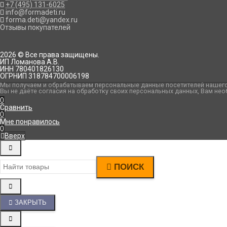
+7 (495) 131-6025
info@formadeti.ru
forma.deti@yandex.ru
Отзывы покупателей
2026 © Все права защищены.
ИП Ломанова А.В.
ИНН 780401826130
ОГРНИП 318784700006198
Мы получаем и обрабатываем персональные данные посетителей нашего 
Вы не даёте согласия на обработку своих персональных данных, Вам нео
0
Сравнить
0
Мне понравилось
0
Вверх
ПОИСК
ЗАКРЫТЬ