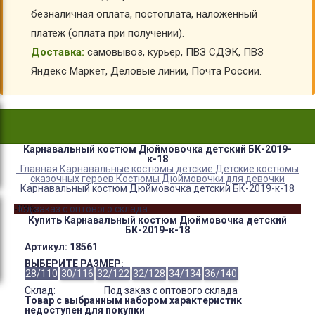
безналичная оплата, постоплата, наложенный
платеж (оплата при получении).
Доставка:
самовывоз, курьер, ПВЗ СДЭК, ПВЗ
Яндекс Маркет, Деловые линии, Почта России.
Карнавальный костюм Дюймовочка детский БК-2019-
к-18
Главная
Карнавальные костюмы детские
Детские костюмы
сказочных героев
Костюмы Дюймовочки для девочки
Карнавальный костюм Дюймовочка детский БК-2019-к-18
-23%
Под заказ с оптового склада
Купить Карнавальный костюм Дюймовочка детский
БК-2019-к-18
Артикул:
18561
ВЫБЕРИТЕ РАЗМЕР:
28/110
30/116
32/122
32/128
34/134
36/140
Склад:
Под заказ с оптового склада
Товар с выбранным набором характеристик
недоступен для покупки