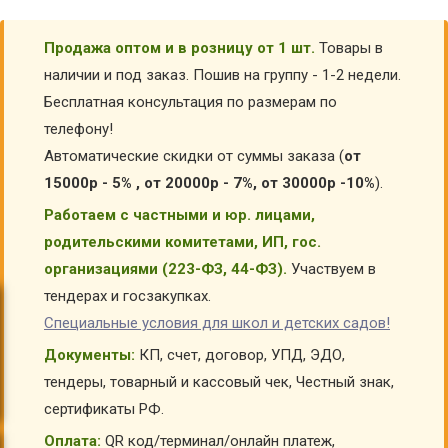
Продажа оптом и в розницу от 1 шт.
Товары в
наличии и под заказ. Пошив на группу - 1-2 недели.
Бесплатная консультация по размерам по
телефону!
Автоматические скидки от суммы заказа (
от
15000р - 5% , от 20000р - 7%, от 30000р -10%
).
Работаем с частными и юр. лицами,
родительскими комитетами, ИП, гос.
организациями (223-ФЗ, 44-ФЗ).
Участвуем в
тендерах и госзакупках.
Специальные условия для школ и детских садов!
Документы:
КП, счет, договор, УПД, ЭДО,
тендеры, товарный и кассовый чек, Честный знак,
сертификаты РФ.
Оплата:
QR код/терминал/онлайн платеж,