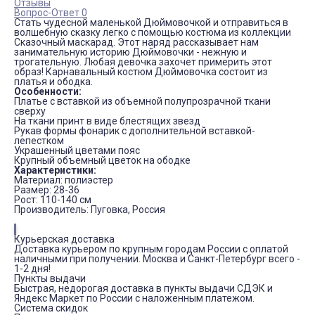
Отзывы
Вопрос-Ответ 0
Стать чудесной маленькой Дюймовочкой и отправиться в
волшебную сказку легко с помощью костюма из коллекции
Сказочный маскарад. Этот наряд рассказывает нам
занимательную историю Дюймовочки - нежную и
трогательную. Любая девочка захочет примерить этот
образ! Карнавальный костюм Дюймовочка состоит из
платья и ободка.
Особенности:
Платье с вставкой из объемной полупрозрачной ткани
сверху
На ткани принт в виде блестящих звезд
Рукав формы фонарик с дополнительной вставкой-
лепестком
Украшенный цветами пояс
Крупный объемный цветок на ободке
Характеристики:
Материал: полиэстер
Размер: 28-36
Рост: 110-140 см
Производитель: Пуговка, Россия
Курьерская доставка
Доставка курьером по крупным городам России с оплатой
наличными при получении. Москва и Санкт-Петербург всего -
1-2 дня!
Пункты выдачи
Быстрая, недорогая доставка в пункты выдачи СДЭК и
Яндекс Маркет по России с наложенным платежом.
Система скидок