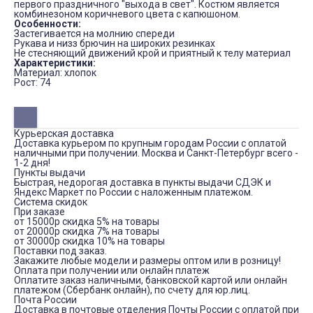
первого праздничного "выхода в свет". Костюм является
комбинезоном коричневого цвета с капюшоном.
Особенности:
Застегивается на молнию спереди
Рукава и низз брючин на широких резинках
Не стесняющий движений крой и приятный к телу материал
Характеристики:
Материал: хлопок
Рост: 74
Курьерская доставка
Доставка курьером по крупным городам России с оплатой
наличными при получении. Москва и Санкт-Петербург всего -
1-2 дня!
Пункты выдачи
Быстрая, недорогая доставка в пункты выдачи СДЭК и
Яндекс Маркет по России с наложенным платежом.
Система скидок
При заказе
от 15000р скидка 5% на товары
от 20000р скидка 7% на товары
от 30000р скидка 10% на товары
Поставки под заказ.
Закажите любые модели и размеры оптом или в розницу!
Оплата при получении или онлайн платеж
Оплатите заказ наличными, банковской картой или онлайн
платежом (Сбербанк онлайн), по счету для юр.лиц.
Почта России
Доставка в почтовые отделения Почты России с оплатой при