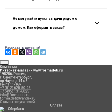
Не могу найти пункт выдачи рядом с
домом. Как оформить заказ?
Рассказать друзьям!
Компания
Интернет-магазин www.formadeti.ru
195256
,
Россия
,
г. Санкт-Петербург
,
пр.Науки д.14 к.3
Пн-пт 11-16ч
+7 (812) 628-50-25
+7 (495) 131-6025
info@formadeti.ru
forma.deti@yandex.ru
Отзывы покупателей
Оплата