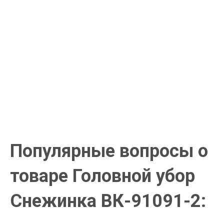
наличными при получении. Москва и Санкт-Петербург всего -
1-2 дня!
Пункты выдачи
Быстрая, недорогая доставка в пункты выдачи СДЭК и
Яндекс Маркет по России с наложенным платежом.
Система скидок
При заказе
от 15000р скидка 5% на товары
от 20000р скидка 7% на товары
от 30000р скидка 10% на товары
Поставки под заказ.
Закажите любые модели и размеры оптом или в розницу!
Оплата при получении или онлайн платеж
Оплатите заказ наличными, банковской картой или онлайн
платежом (Сбербанк онлайн), по счету для юр.лиц.
Почта России
Доставка в почтовые отделения Почты России с оплатой при
получении!
Популярные вопросы о
товаре Головной убор
Снежинка ВК-91091-2: