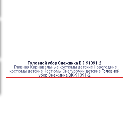
Оплата:
QR код/терминал/онлайн платеж,
безналичная оплата, постоплата, наложенный
платеж (оплата при получении).
Доставка:
самовывоз, курьер, ПВЗ СДЭК, ПВЗ
Яндекс Маркет, Деловые линии, Почта России.
Головной убор Снежинка ВК-91091-2
Главная
Карнавальные костюмы детские
Новогодние
костюмы детские
Костюмы Снегурочки детские
Головной
убор Снежинка ВК-91091-2
Купить Головной убор Снежинка ВК-91091-2
Артикул:
7066
Склад:
Под заказ с оптового склада
600
₽
460
₽
ЗАКАЗАТЬ
Информация о доставке
Эль-Монте