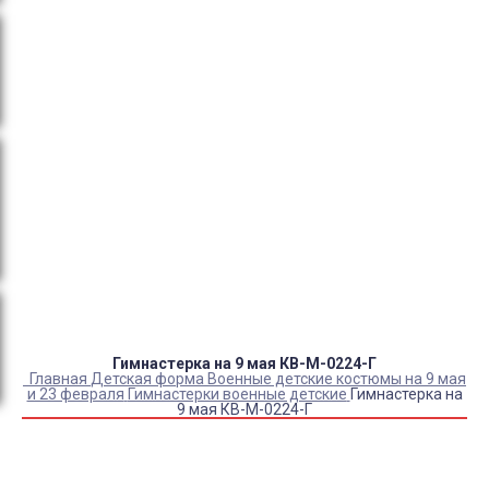
тендеры, товарный и кассовый чек, Честный знак,
сертификаты РФ.
Оплата:
QR код/терминал/онлайн платеж,
безналичная оплата, постоплата, наложенный
платеж (оплата при получении).
Доставка:
самовывоз, курьер, ПВЗ СДЭК, ПВЗ
Яндекс Маркет, Деловые линии, Почта России.
Каталог товаров
Детский камуфляж
Детская форма
Детские костюмы по профессиям
Карнавальные костюмы детские
Детская обувь
Спасательные жилеты
Гимнастерка на 9 мая КВ-М-0224-Г
Главная
Детская форма
Военные детские костюмы на 9 мая
и 23 февраля
Гимнастерки военные детские
Гимнастерка на
9 мая КВ-М-0224-Г
Купить Гимнастерка на 9 мая КВ-М-0224-Г
Артикул:
49713
Выберите Размер:
28/110-116
30/116-122
32/122-128
34/128-136