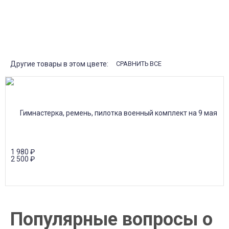
Закажите любые модели и размеры оптом или в розницу!
Оплата при получении или онлайн платеж
Оплатите заказ наличными, банковской картой или онлайн
платежом (Сбербанк онлайн), по счету для юр.лиц.
Почта России
Доставка в почтовые отделения Почты России с оплатой при
получении!
Другие товары в этом цвете:
СРАВНИТЬ ВСЕ
1 980
₽
2 500
₽
Популярные вопросы о