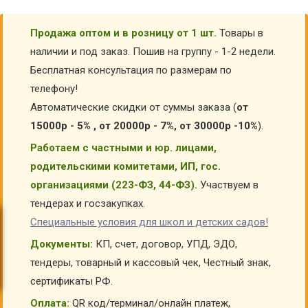
Продажа оптом и в розницу от 1 шт.
Товары в
наличии и под заказ. Пошив на группу - 1-2 недели.
Бесплатная консультация по размерам по
телефону!
Автоматические скидки от суммы заказа (
от
15000р - 5% , от 20000р - 7%, от 30000р -10%
).
Работаем с частными и юр. лицами,
родительскими комитетами, ИП, гос.
организациями (223-ФЗ, 44-ФЗ).
Участвуем в
тендерах и госзакупках.
Специальные условия для школ и детских садов!
Документы:
КП, счет, договор, УПД, ЭДО,
тендеры, товарный и кассовый чек, Честный знак,
сертификаты РФ.
Оплата:
QR код/терминал/онлайн платеж,