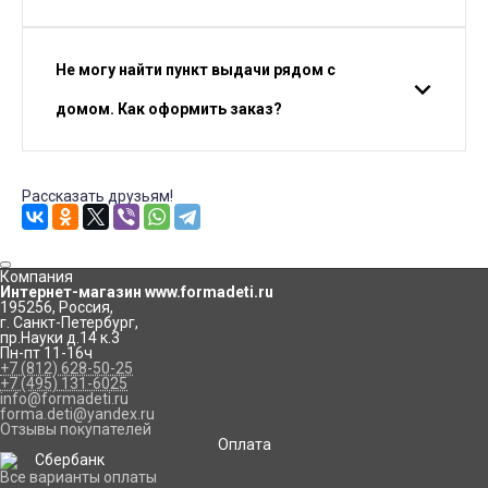
Не могу найти пункт выдачи рядом с
домом. Как оформить заказ?
Рассказать друзьям!
Компания
Интернет-магазин www.formadeti.ru
195256
,
Россия
,
г. Санкт-Петербург
,
пр.Науки д.14 к.3
Пн-пт 11-16ч
+7 (812) 628-50-25
+7 (495) 131-6025
info@formadeti.ru
forma.deti@yandex.ru
Отзывы покупателей
Оплата
Все варианты оплаты