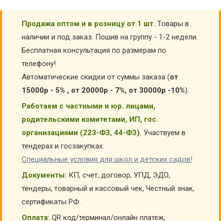
Продажа оптом и в розницу от 1 шт.
Товары в
наличии и под заказ. Пошив на группу - 1-2 недели.
Бесплатная консультация по размерам по
телефону!
Автоматические скидки от суммы заказа (
от
15000р - 5% , от 20000р - 7%, от 30000р -10%
).
Работаем с частными и юр. лицами,
родительскими комитетами, ИП, гос.
организациями (223-ФЗ, 44-ФЗ).
Участвуем в
тендерах и госзакупках.
Специальные условия для школ и детских садов!
Документы:
КП, счет, договор, УПД, ЭДО,
тендеры, товарный и кассовый чек, Честный знак,
сертификаты РФ.
Оплата:
QR код/терминал/онлайн платеж,