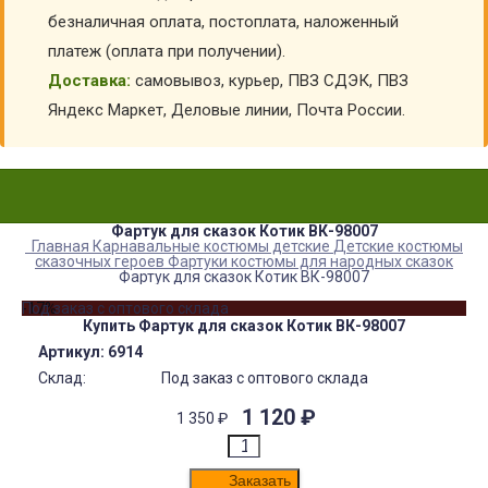
безналичная оплата, постоплата, наложенный
платеж (оплата при получении).
Доставка:
самовывоз, курьер, ПВЗ СДЭК, ПВЗ
Яндекс Маркет, Деловые линии, Почта России.
Фартук для сказок Котик ВК-98007
Главная
Карнавальные костюмы детские
Детские костюмы
сказочных героев
Фартуки костюмы для народных сказок
Фартук для сказок Котик ВК-98007
-17%
Под заказ с оптового склада
Купить Фартук для сказок Котик ВК-98007
Артикул:
6914
Склад:
Под заказ с оптового склада
1 120
₽
1 350
₽
Заказать