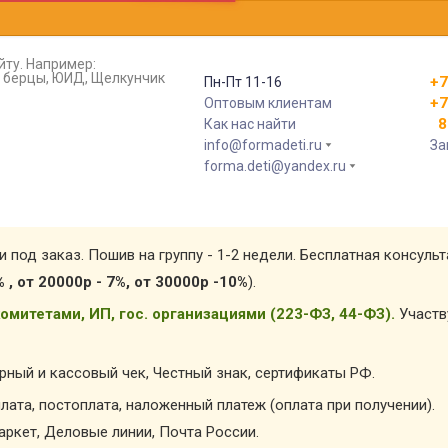
йту. Например:
т, берцы, ЮИД, Щелкунчик
+7
Пн-Пт 11-16
+7
Оптовым клиентам
8 
Как нас найти
info@formadeti.ru
За
forma.deti@yandex.ru
и под заказ. Пошив на группу - 1-2 недели. Бесплатная консуль
% , от 20000р - 7%, от 30000р -10%
).
омитетами, ИП, гос. организациями (223-ФЗ, 44-ФЗ).
Участв
арный и кассовый чек, Честный знак, сертификаты РФ.
лата, постоплата, наложенный платеж (оплата при получении).
ркет, Деловые линии, Почта России.