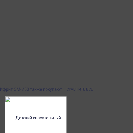
- 14см
доставка в пункты
Система скидок
кс Маркет по России с
При заказе
ом.
от 15000р скидка 5% на товары
от 20000р скидка 7% на товары
от 30000р скидка 10% на товары
ии или онлайн платеж
Почта России
ичными, банковской
Доставка в почтовые отделения Почты
платежом (Сбербанк
России с оплатой при получении!
я юр.лиц.
- Ифрит ЭМ-И50 также покупают
СРАВНИТЬ ВСЕ