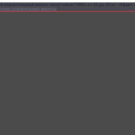
й спасательный жилет салатовый ГИМС от 20 до 50 кг - Ифрит
тские спасательные жилеты
Детский спасательный жилет салатов