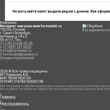
Не могу найти пункт выдачи рядом с домом. Как оформ
Компания
Интернет-магазин www.formadeti.ru
195256
,
Россия
,
Все варианты о
г. Санкт-Петербург
,
пр.Науки д.14 к.3
Пн-пт 11-16ч
+7 (812) 628-50-25
+7 (495) 131-6025
info@formadeti.ru
forma.deti@yandex.ru
Отзывы покупателей
2026 © Все права защищены.
ИП Ломанова А.В.
ИНН 780401826130
ОГРНИП 318784700006198
Мы получаем и обрабатываем персональные данные посетителей нашего 
Вы не даёте согласия на обработку своих персональных данных, Вам нео
0
Сравнить
0
Мне понравилось
0