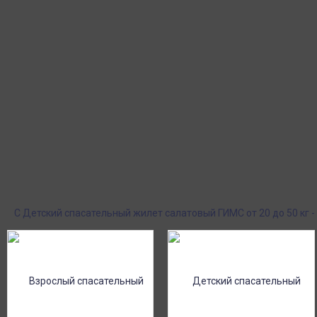
Ширина в нижней части - 42м
Высота проймы рукава - 16см
Ширина горловины (расстояние внутри от плечика до плечика) 
Пункты выдачи
Быстрая, недорогая 
Курьерская доставка
выдачи СДЭК и Янде
Доставка курьером по крупным городам
наложенным платеж
России с оплатой наличными при
получении. Москва и Санкт-Петербург
всего - 1-2 дня!
Поставки под заказ.
Оплата при получен
Закажите любые модели и размеры оптом
Оплатите заказ нал
или в розницу!
картой или онлайн 
онлайн), по счету дл
С Детский спасательный жилет салатовый ГИМС от 20 до 50 кг 