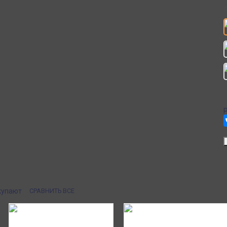
 сзади резинка для регулировки. Размер: длина накидки 43 см,
Система скидок
доставка в пункты
При заказе
кс Маркет по России с
от 15000р скидка 5% на товары
ом.
от 20000р скидка 7% на товары
от 30000р скидка 10% на товары
ии или онлайн платеж
Почта России
ичными, банковской
Доставка в почтовые отделения Почты
платежом (Сбербанк
России с оплатой при получении!
я юр.лиц.
купают
СРАВНИТЬ ВСЕ