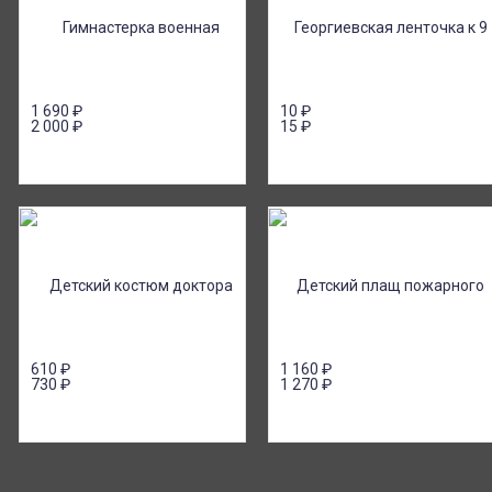
1 690
₽
10
₽
2 000
₽
15
₽
610
₽
1 160
₽
730
₽
1 270
₽