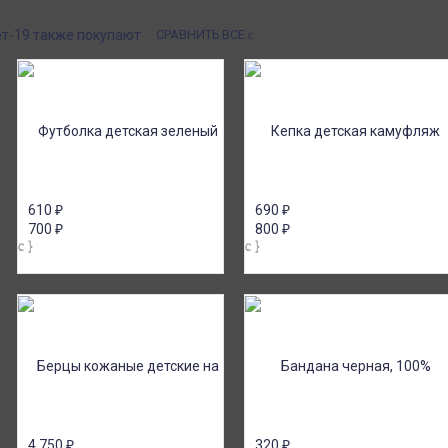
платежом (Сбербанк
России с оплатой при получении!
я юр.лиц.
т-19 также покупают
СРАВНИТЬ ВСЕ
610
₽
690
₽
700
₽
800
₽
4 750
₽
320
₽