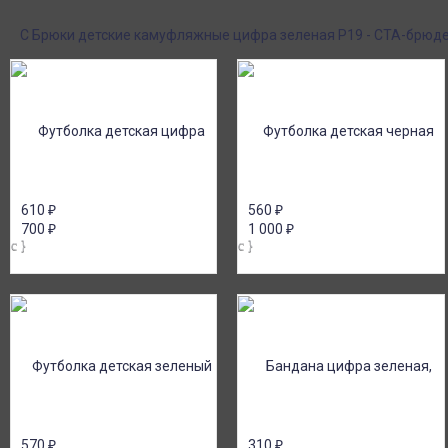
или в розницу!
картой или онлайн 
онлайн), по счету дл
С Брюки детские камуфляжные цифра зеленая Р19 - СТА-брюде
610
₽
560
₽
700
₽
1 000
₽
570
₽
310
₽