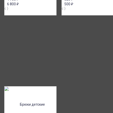
6 800
₽
500
₽