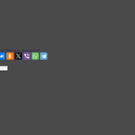
СДЭК доставка в пункты выдачи
Рассчитываем стоимость доставки...
Доставка в пункты выдачи Яндекс Маркет
Рассчитываем стоимость доставки...
Точная стоимость доставки в корзине при оформлении заказа.
Почта
Доставка Почтой России
Рассчитываем стоимость доставки...
Точная стоимость доставки в корзине при оформлении заказа.
Рассказать друзьям!