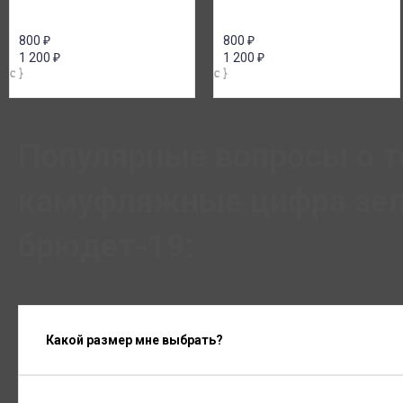
800
₽
800
₽
1 200
₽
1 200
₽
Популярные вопросы о т
камуфляжные цифра зеле
брюдет-19:
Какой размер мне выбрать?