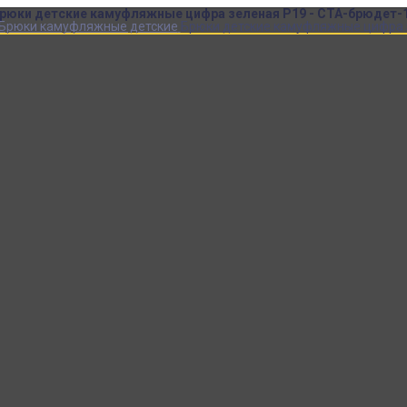
рюки детские камуфляжные цифра зеленая Р19 - СТА-брюдет-
Брюки камуфляжные детские
Брюки детские камуфляжные цифра з