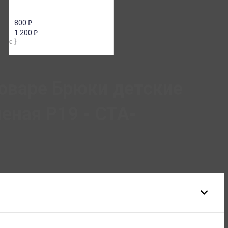
800
₽
1 200
₽
оваре Брюки детские
ная Р19 - СТА-