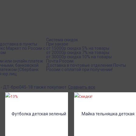
Система скидок
доставка в пункты
При заказе
кс Маркет по России с
от 15000р скидка 5% на товары
ом.
от 20000р скидка 7% на товары
от 30000р скидка 10% на товары
ии или онлайн платеж
Почта России
ичными, банковской
Доставка в почтовые отделения Почты
платежом (Сбербанк
России с оплатой при получении!
я юр.лиц.
 - ДТ-брю045-18 также покупают
Сравнить все
-13%
Скидка!