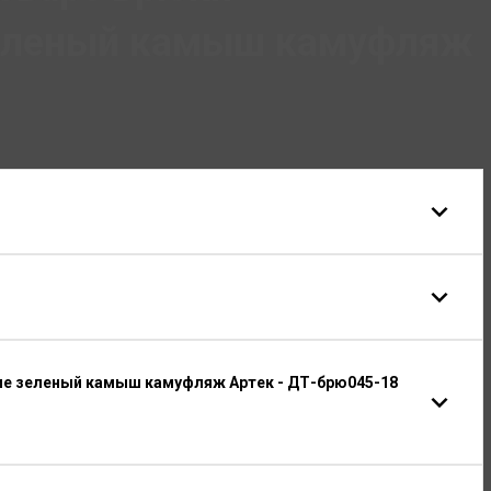
зеленый камыш камуфляж
ие зеленый камыш камуфляж Артек - ДТ-брю045-18