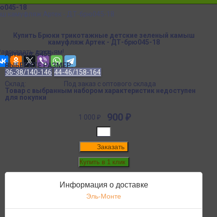
ю045-18
ыш камуфляж Артек - ДТ-брю045-18
Купить Брюки трикотажные детские зеленый камыш
камуфляж Артек - ДТ-брю045-18
Рассказать друзьям!
Артикул:
5455
ВЫБЕРИТЕ РАЗМЕР:
36-38/140-146
44-46/158-164
Склад:
Под заказ с оптового склада
Товар с выбранным набором характеристик недоступен
для покупки
900
₽
1 000
₽
Заказать
Информация о доставке
Эль-Монте