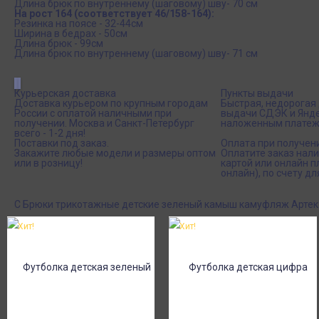
Длина брюк по внутреннему (шаговому) шву- 70 см
На рост 164 (соответствует 46/158-164):
Резинка на поясе - 32-44см
Ширина в бедрах - 50см
Длина брюк - 99см
Длина брюк по внутреннему (шаговому) шву- 71 см
Курьерская доставка
Пункты выдачи
Доставка курьером по крупным городам
Быстрая, недорогая 
России с оплатой наличными при
выдачи СДЭК и Янде
получении. Москва и Санкт-Петербург
наложенным платеж
всего - 1-2 дня!
Поставки под заказ.
Оплата при получен
Закажите любые модели и размеры оптом
Оплатите заказ нал
или в розницу!
картой или онлайн 
онлайн), по счету дл
С Брюки трикотажные детские зеленый камыш камуфляж Артек
Хит!
Хит!