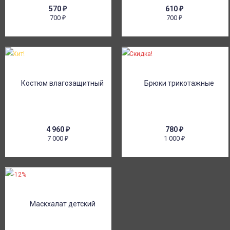
570
₽
610
₽
700
700
₽
₽
Хит!
Скидка!
4 960
₽
780
₽
7 000
1 000
₽
₽
-12%