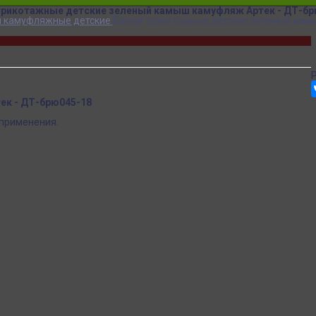
трикотажные детские зеленый камыш камуфляж Артек - ДТ-бр
 камуфляжные детские
Брюки трикотажные детские зеленый кам
ек - ДТ-брю045-18
 применения.