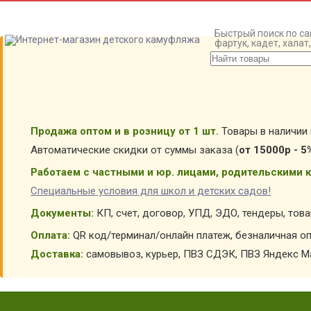
Быстрый поиск по са
фартук, кадет, хала
Продажа оптом и в розницу от 1 шт.
Товары в наличии 
Автоматические скидки от суммы заказа (
от 15000р - 5
Работаем с частными и юр. лицами, родительскими к
Специальные условия для школ и детских садов!
Документы:
КП, счет, договор, УПД, ЭДО, тендеры, тов
Оплата:
QR код/терминал/онлайн платеж, безналичная оп
Доставка:
самовывоз, курьер, ПВЗ СДЭК, ПВЗ Яндекс Ма