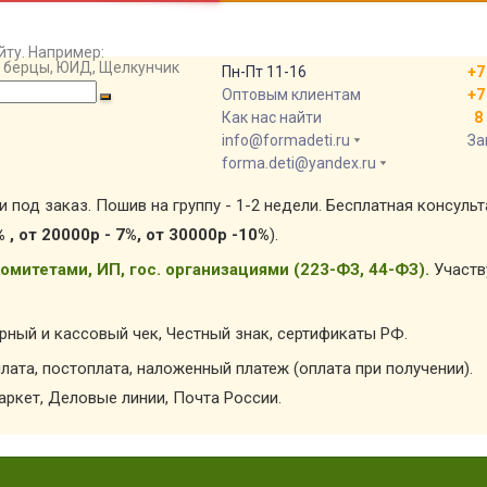
йту. Например:
т, берцы, ЮИД, Щелкунчик
Пн-Пт 11-16
+7
Оптовым клиентам
+7
Как нас найти
8 
info@formadeti.ru
За
forma.deti@yandex.ru
и под заказ. Пошив на группу - 1-2 недели. Бесплатная консуль
% , от 20000р - 7%, от 30000р -10%
).
омитетами, ИП, гос. организациями (223-ФЗ, 44-ФЗ).
Участв
арный и кассовый чек, Честный знак, сертификаты РФ.
лата, постоплата, наложенный платеж (оплата при получении).
ркет, Деловые линии, Почта России.