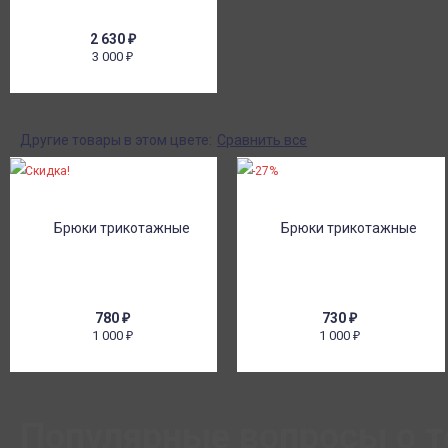
2 630
₽
3 000
₽
Другие товары в этом цвете:
Сравнить все
Скидка!
-27%
780
₽
730
₽
1 000
1 000
₽
₽
Популярные вопросы о т