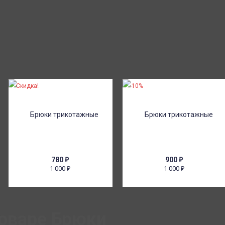
Скидка!
-10%
780
₽
900
₽
1 000
1 000
₽
₽
оваре Брюки