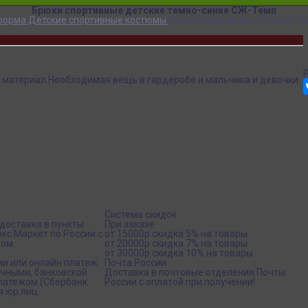
Брюки спортивные детские темно-синие СЖ-Темп
форма
Детские спортивные костюмы
Брюки спортивные детские т
материал.Необходимая вещь в гардеробе и мальчика и девочки.
Система скидок
доставка в пункты
При заказе
кс Маркет по России с
от 15000р скидка 5% на товары
ом.
от 20000р скидка 7% на товары
от 30000р скидка 10% на товары
ии или онлайн платеж
Почта России
ичными, банковской
Доставка в почтовые отделения Почты
платежом (Сбербанк
России с оплатой при получении!
я юр.лиц.