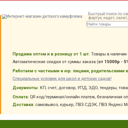
Быстрый поиск по са
фартук, кадет, хала
Продажа оптом и в розницу от 1 шт.
Товары в наличии 
Автоматические скидки от суммы заказа (
от 15000р - 5
Работаем с частными и юр. лицами, родительскими к
Специальные условия для школ и детских садов!
Документы:
КП, счет, договор, УПД, ЭДО, тендеры, тов
Оплата:
QR код/терминал/онлайн платеж, безналичная оп
Доставка:
самовывоз, курьер, ПВЗ СДЭК, ПВЗ Яндекс Ма