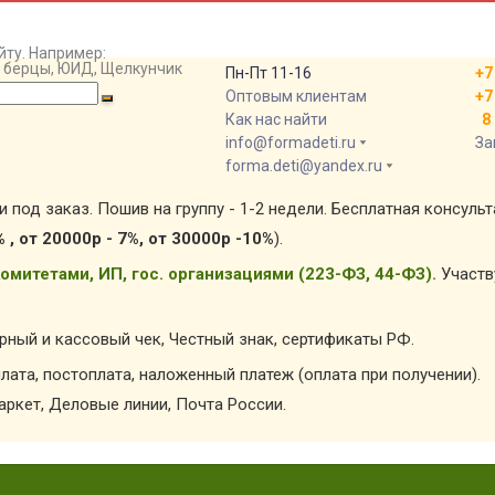
йту. Например:
т, берцы, ЮИД, Щелкунчик
Пн-Пт 11-16
+7
Оптовым клиентам
+7
Как нас найти
8 
info@formadeti.ru
За
forma.deti@yandex.ru
и под заказ. Пошив на группу - 1-2 недели. Бесплатная консуль
% , от 20000р - 7%, от 30000р -10%
).
омитетами, ИП, гос. организациями (223-ФЗ, 44-ФЗ).
Участв
арный и кассовый чек, Честный знак, сертификаты РФ.
лата, постоплата, наложенный платеж (оплата при получении).
ркет, Деловые линии, Почта России.