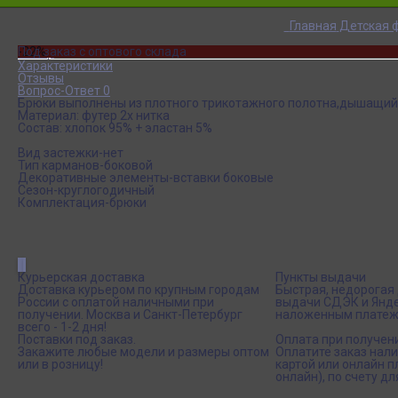
Главная
Детская 
-22%
Под заказ с оптового склада
Обзор
Характеристики
Отзывы
Вопрос-Ответ 0
Брюки выполнены из плотного трикотажного полотна,дышащий 
Материал: футер 2х нитка
Состав: хлопок 95% + эластан 5%
Вид застежки-нет
Тип карманов-боковой
Декоративные элементы-вставки боковые
Сезон-круглогодичный
Комплектация-брюки
Курьерская доставка
Пункты выдачи
Доставка курьером по крупным городам
Быстрая, недорогая 
России с оплатой наличными при
выдачи СДЭК и Янде
получении. Москва и Санкт-Петербург
наложенным платеж
всего - 1-2 дня!
Поставки под заказ.
Оплата при получен
Закажите любые модели и размеры оптом
Оплатите заказ нал
или в розницу!
картой или онлайн 
онлайн), по счету дл