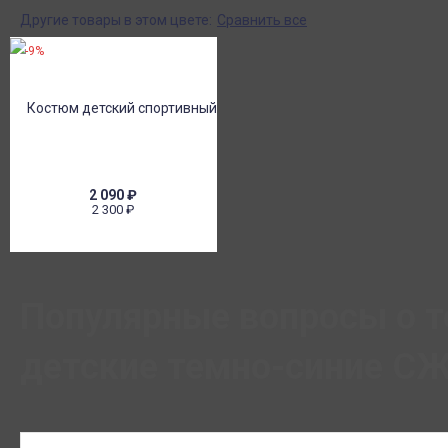
Другие товары в этом цвете:
Сравнить все
-9%
2 090
₽
2 300
₽
Популярные вопросы о т
детские темно-синие СЖ