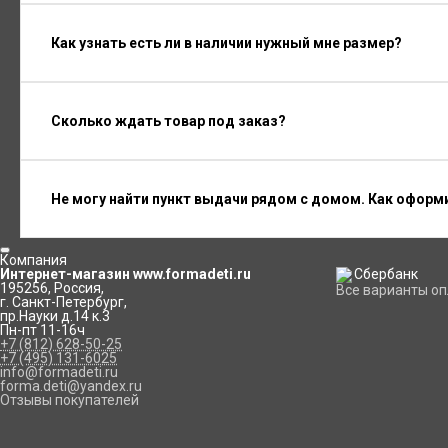
Как узнать есть ли в наличии нужный мне размер?
Сколько ждать товар под заказ?
Не могу найти пункт выдачи рядом с домом. Как оформ
Компания
Интернет-магазин www.formadeti.ru
195256
,
Россия
,
Все варианты о
г. Санкт-Петербург
,
пр.Науки д.14 к.3
Пн-пт 11-16ч
+7 (812) 628-50-25
+7 (495) 131-6025
info@formadeti.ru
forma.deti@yandex.ru
Отзывы покупателей