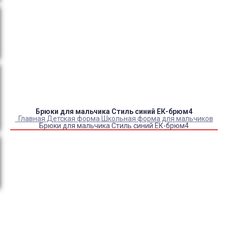
Оплата:
QR код/терминал/онлайн платеж,
безналичная оплата, постоплата, наложенный
платеж (оплата при получении).
Доставка:
самовывоз, курьер, ПВЗ СДЭК, ПВЗ
Яндекс Маркет, Деловые линии, Почта России.
Брюки для мальчика Стиль синий ЕК-брюм4
Главная
Детская форма
Школьная форма для мальчиков
Брюки для мальчика Стиль синий ЕК-брюм4
Купить Брюки для мальчика Стиль синий ЕК-брюм4
Артикул:
37792
Выберите Размер:
28/116
30/122
32/128
34/134
36/140
38/146
40/152
42/158
Склад:
Под заказ с оптового склада
Товар с выбранным набором характеристик недоступен
для покупки
Бандана в цвет
+
320
₽
Косынка в цвет
+
350
₽