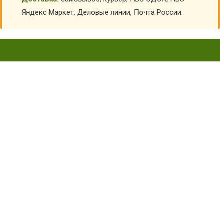
Яндекс Маркет, Деловые линии, Почта России.
ГДЕ КУПИТЬ ЖЕНСКУЮ
КАМУФЛЯЖНУЮ ОДЕЖДУ?
Главная
Блог
Где купить женскую камуфляжную одежду?
Многие женщины любят ходить в лес собирать грибы, ягоды,
или в походы на байдарках и пр. и ищут для себя женскую
камуфляжную одежду.
Но на рынке практически не представлены модели женской
одежды в цвете камуфляж. В основном все производится
либо для мужчин, либо для детей.