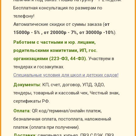
Бесплатная консультация по размерам по
телефону!
Автоматические скидки от суммы заказа (
от
15000р - 5% , от 20000р - 7%, от 30000р -10%
).
Работаем с частными и юр. лицами,
родительскими комитетами, ИП, гос.
организациями (223-ФЗ, 44-ФЗ).
Участвуем в
тендерах и госзакупках.
Специальные условия для школ и детских садов!
Документы:
КП, счет, договор, УПД, ЭДО,
тендеры, товарный и кассовый чек, Честный знак,
сертификаты РФ.
Оплата:
QR код/терминал/онлайн платеж,
безналичная оплата, постоплата, наложенный
платеж (оплата при получении).
Доставка:
самовывоз, курьер, ПВЗ СДЭК, ПВЗ