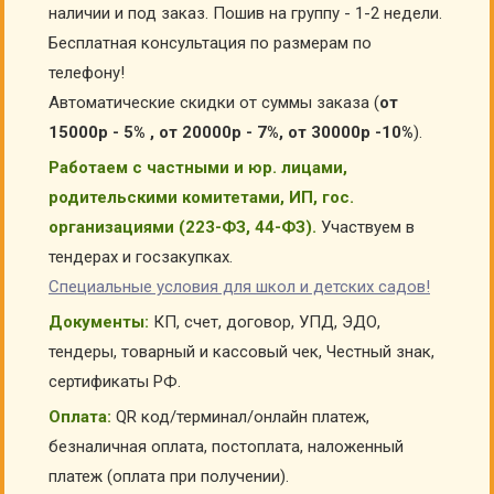
наличии и под заказ. Пошив на группу - 1-2 недели.
Бесплатная консультация по размерам по
телефону!
Автоматические скидки от суммы заказа (
от
15000р - 5% , от 20000р - 7%, от 30000р -10%
).
Работаем с частными и юр. лицами,
родительскими комитетами, ИП, гос.
организациями (223-ФЗ, 44-ФЗ).
Участвуем в
тендерах и госзакупках.
Специальные условия для школ и детских садов!
Документы:
КП, счет, договор, УПД, ЭДО,
тендеры, товарный и кассовый чек, Честный знак,
сертификаты РФ.
Оплата:
QR код/терминал/онлайн платеж,
безналичная оплата, постоплата, наложенный
платеж (оплата при получении).