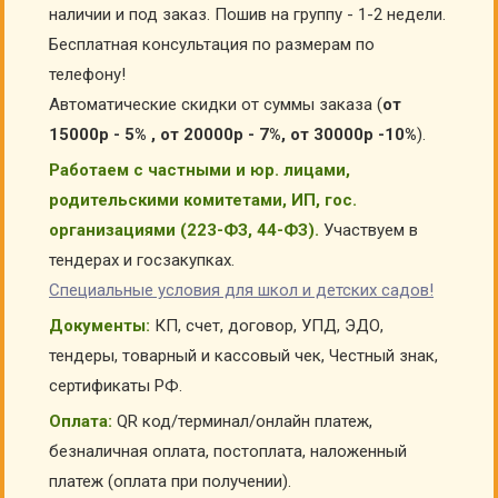
наличии и под заказ. Пошив на группу - 1-2 недели.
Бесплатная консультация по размерам по
телефону!
Автоматические скидки от суммы заказа (
от
15000р - 5% , от 20000р - 7%, от 30000р -10%
).
Работаем с частными и юр. лицами,
родительскими комитетами, ИП, гос.
организациями (223-ФЗ, 44-ФЗ).
Участвуем в
тендерах и госзакупках.
Специальные условия для школ и детских садов!
Документы:
КП, счет, договор, УПД, ЭДО,
тендеры, товарный и кассовый чек, Честный знак,
сертификаты РФ.
Оплата:
QR код/терминал/онлайн платеж,
безналичная оплата, постоплата, наложенный
платеж (оплата при получении).