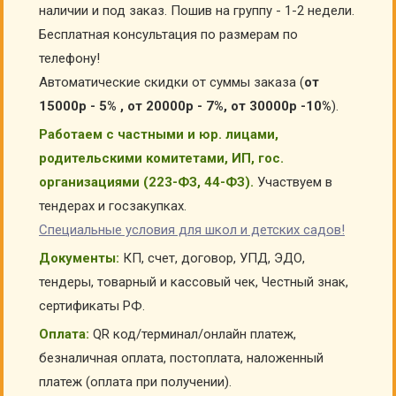
наличии и под заказ. Пошив на группу - 1-2 недели.
Бесплатная консультация по размерам по
телефону!
Автоматические скидки от суммы заказа (
от
15000р - 5% , от 20000р - 7%, от 30000р -10%
).
Работаем с частными и юр. лицами,
родительскими комитетами, ИП, гос.
организациями (223-ФЗ, 44-ФЗ).
Участвуем в
тендерах и госзакупках.
Специальные условия для школ и детских садов!
Документы:
КП, счет, договор, УПД, ЭДО,
тендеры, товарный и кассовый чек, Честный знак,
сертификаты РФ.
Оплата:
QR код/терминал/онлайн платеж,
безналичная оплата, постоплата, наложенный
платеж (оплата при получении).